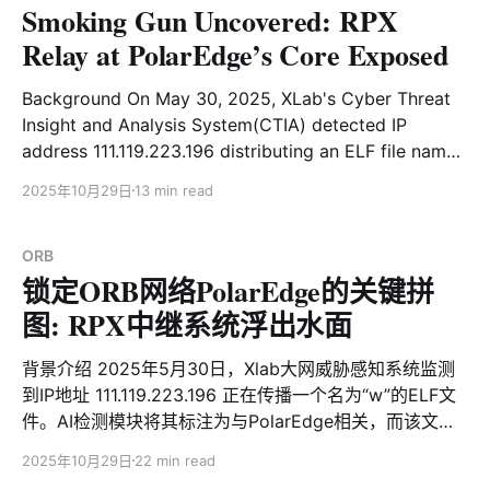
Smoking Gun Uncovered: RPX
本运行时输出的信息以及使用wolfssl库，我们将它命名为
Kimwolf. Kimwolf 是一个使用 NDK 编译的僵尸网络，除
Relay at PolarEdge’s Core Exposed
具备典型的 DDoS 攻击能力外，还集成了代理转发、反向
Shell 和文件管理等功能。从整体架构来看，其功能设计
Background On May 30, 2025, XLab's Cyber Threat
并不复杂，但其中仍有一些值得关注的亮点：例如，该样
Insight and Analysis System(CTIA) detected IP
本采用了简单而有效的栈异或（Stack XOR）操作对敏感
address 111.119.223.196 distributing an ELF file named
数据进行加密；同时利用 DNS over TLS（DoT）协议封
"w". The AI detection module flagged the file as
2025年10月29日
13 min read
装 DNS 请求，以规避传统安全检测。此外，其 C2 身份
PolarEdge-related, yet it returned zero positive hits
认证采用基于椭圆曲线的数字签名保护机制，Bot 端会在
on VirusTotal—sparking speculation that
验签通过后才接受通信指令。近期更引入EtherHiding技
ORB
术以区块链域名对抗处置，
锁定ORB网络PolarEdge的关键拼
图: RPX中继系统浮出水面
背景介绍 2025年5月30日，Xlab大网威胁感知系统监测
到IP地址 111.119.223.196 正在传播一个名为“w”的ELF文
件。AI检测模块将其标注为与PolarEdge相关，而该文件
在VirusTotal上的检测结果为零。这一发现引发了
2025年10月29日
22 min read
PolarEdge是否已悄然启动新一轮活动的猜测。带着好