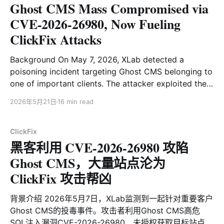
Ghost CMS Mass Compromised via
信XLab视野中一起不同寻常，专门针对基于RTL819X系列
芯片的路由器设备的攻击活动。RTL819X系列芯片的主流
CVE-2026-26980, Now Fueling
活跃期集中在 2012 年至 2015 年左右，攻击者利用13年
ClickFix Attacks
前被披露的漏洞攻陷大量老旧路由，组建侦察和攻击集
群，用于入侵前期的踩点服务。（注：本文披露活动和国
Background On May 7, 2026, XLab detected a
安部所述并无直接关系） 让我们把钟拨回到2026年3月12
poisoning incident targeting Ghost CMS belonging to
日，XLab大网威胁感知系统监测到IP 107.150.106.14通过
one of important clients. The attacker exploited the
老旧漏洞CVE-2013-3307以及CVE-2016-5681传播一个
high-risk SQL injection vulnerability CVE-2026-
VT 0检测的C语言实现的ELF样本。受这俩个漏洞影响的
2026年5月21日
16 min read
26980 in Ghost CMS to obtain the target site's
分别是Linksys以及D-Link 10多年前的几款路由器设备。
Admin API Key without authorization, and then used
不同于常见的
the Ghost Admin API
ClickFix
黑客利用 CVE-2026-26980 攻陷
Ghost CMS，大量站点沦为
ClickFix 攻击帮凶
背景介绍 2026年5月7日，XLab监测到一起针对重要客户
Ghost CMS的投毒事件。攻击者利用Ghost CMS高危
SQL注入漏洞CVE-2026-26980，未授权获取目标站点的