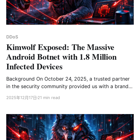
型识别、Stream/P2P 等协议类型识别或 Gmail/Skype
等服务类型识别。专门针对特定 CVE 漏洞攻击的 HTTP
流量数据集仍较为匮乏。本数据集旨在填补这一空白，推
动相关技术的发展。
DDoS
Kimwolf Exposed: The Massive
Android Botnet with 1.8 Million
Infected Devices
Background On October 24, 2025, a trusted partner
in the security community provided us with a brand-
new botnet sample. The most distinctive feature of
2025年12月17日
21 min read
this sample was its C2 domain,
14emeliaterracewestroxburyma02132[.]su, which at
the time ranked 2nd in the Cloudflare Domain
Rankings. A week later, it even surpassed Google