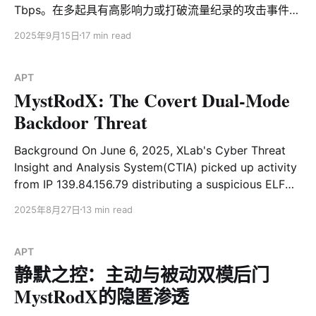
Tbps。在多起具有高影响力或打破流量纪录的攻击事件
中，我们均监测到一个名为AISURU的僵尸网络在幕后频
2025年9月15日
17 min read
繁活动。 AISURU僵尸网络最初于2024年8月由XLab首次
披露，曾参与针对《黑神话：悟空》发行平台的DDoS攻
击。自今年3月以来，XLab大网威胁监测平台持续捕获到
APT
MystRodX: The Covert Dual-Mode
该僵尸网络的新样本。多方信息显示，其背后团伙在4月
涉嫌入侵某品牌路由器固件升级服务器，通过下发恶意脚
Backdoor Threat
本进一步扩展僵尸网络规模，当前节点数量据称已达30
万。 更值得警惕的是，部分AISURU样本中嵌入的“彩蛋”
Background On June 6, 2025, XLab's Cyber Threat
信息已明显超出纯粹的攻击意图，转而试图传递特定意识
Insight and Analysis System(CTIA) picked up activity
形态内容。基于这一严峻态势，我们决定撰写本报告，向
from IP 139.84.156.79 distributing a suspicious ELF
安全社区公开相关研究成果，呼吁各方携手应对，共同打
file—dst86.bin—with a low VirusTotal hit rate of only
2025年8月27日
13 min read
击这一愈发猖獗的网络犯罪活动。 匿名消息源 & XLab视
4/65. While conventional scanners labeled it as Mirai,
野 由于XLab长期深耕DDoS攻击这一领域，并持续发布可
our AI
靠且独具深度的分析报告，这为我们不仅在防御者群体
APT
中、也在攻击者圈内积累了良好的声誉。近日，
静默之控：主动与被动双模后门
MystRodX的隐匿渗透