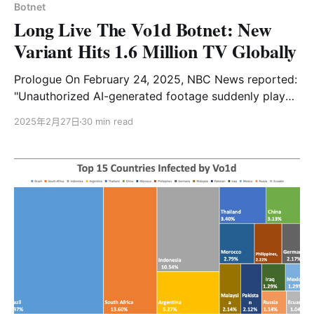
Botnet
Long Live The Vo1d Botnet: New
Variant Hits 1.6 Million TV Globally
Prologue On February 24, 2025, NBC News reported:
"Unauthorized AI-generated footage suddenly played
on televisions at the U.S. Department of Housing and
2025年2月27日
30 min read
Urban Development (HUD) headquarters in
Washington, D.C. The video showed President Donald
Trump bowing to kiss Elon Musk's toes, accompanied
by the bold