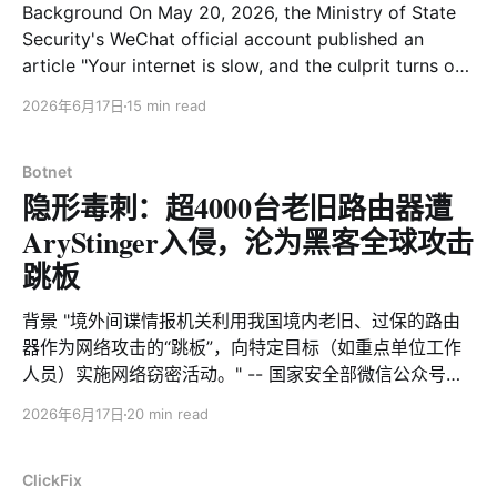
Background On May 20, 2026, the Ministry of State
Security's WeChat official account published an
article "Your internet is slow, and the culprit turns out
to be this!", highlighting that outdated routers are
2026年6月17日
15 min read
becoming a key entry point for threat actors to
conduct cyber espionage. Inspired
Botnet
隐形毒刺：超4000台老旧路由器遭
AryStinger入侵，沦为黑客全球攻击
跳板
背景 "境外间谍情报机关利用我国境内老旧、过保的路由
器作为网络攻击的“跳板”，向特定目标（如重点单位工作
人员）实施网络窃密活动。" -- 国家安全部微信公众号
2026年5月20日，国安部微信公众号在文章《网速变慢，
2026年6月17日
20 min read
元凶竟是它！》中发出上述警示，指出老旧路由器正成为
境外势力实施网络窃密的重点突破口。受该文启发，我们
觉得必须重视老旧路由被入侵这一情况，本文将介绍奇安
ClickFix