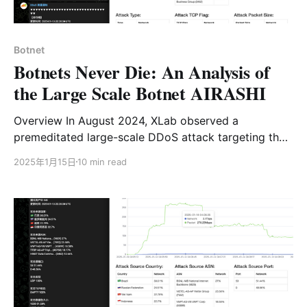
Android电视设备。" ----By奇安信XLab 背景介绍 2024
年11月28日，XLab大网威胁感知系统监测到IP地址
38.46.218.36正在传播一个VT
Botnet
Botnets Never Die: An Analysis of
the Large Scale Botnet AIRASHI
Overview In August 2024, XLab observed a
premeditated large-scale DDoS attack targeting the
distribution platforms of the chinese game Black
2025年1月15日
10 min read
Myth: Wukong, namely Steam and Perfect World.This
attack operation was divided into four waves, with
the attackers carefully selecting the peak online
hours of gamers in various time zones