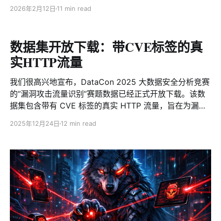
暴露相关服务的情况下成功植入恶意程序。通过对已捕获
2026年2月12日
11 min read
件。首先引起注意的是访问hxxp://zhw.]sh显示的图片，
并分析的恶意样本进行研判，我们确认其隶属于
让我们直呼真是胆大包天。更值得警惕的是，样本中涉及
netdragon 恶意软件家族。该家族最早于 2024 年 10 月
的域名“client.110.nz”在我们的PDNS系统中显示解
被我们发现并持续跟踪至今，其核心能力包括 DDoS 攻击
数据集开放下载：带CVE标签的真
与远程命令执行，可将被感染的 NAS 设备纳入僵尸网
实HTTP流量
络，参与大规模分布式拒绝服务攻击活动。 值得注意的
是，Netdragon 在其入侵行为逐步暴露后，持续对样本的
我们很高兴地宣布，DataCon 2025 大数据安全分析竞赛
对抗能力进行升级，通过多层手段削弱防御与清除效果。
的“漏洞攻击流量识别”赛题数据已经正式开放下载。该数
在网络层面，样本会主动删除系统中用于阻断 C2 通信的
据集包含带有 CVE 标签的真实 HTTP 流量，旨在为漏洞
iptables / nft规则，绕过既有封堵措施；同时篡改 hosts
检测和网络安全领域的研究人员与开发者提供高质量的资
文件，对飞牛 NAS 官方升级域名进行劫持，从而阻断设
2025年12月24日
12 min read
源。 申请下载地址：
备获取系统更新和安全补丁。 在持久化方面，Netdragon
https://www.datacon.org.cn/opendata/openpage?
同时引入 systemd
resourcesId=42 背景介绍 随着网络安全威胁日益严峻，
及时识别并响应漏洞攻击已成为网络防御的关键。HTTP
流量作为网络通信的主要载体，承载着海量应用数据与潜
在的安全风险。通过深入分析 HTTP 流量中的攻击行为，
可以有效提升网络空间的整体防御能力。 然而，当前公开
的网络流量数据集大多聚焦于 DDoS/XSS 等通用攻击类