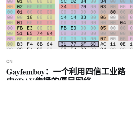
CN
Gayfemboy：一个利用四信工业路
由0DAY传播的僵尸网络
概述 无数脚本小子怀揣着发财梦，拿着 Mirai 的源码兴高
采烈地杀入 DDoS 黑产行业，幻想着靠僵尸网络大赚一
笔。现实是残酷的，这些人来时满怀雄心，去时却灰头土
2025年1月7日
12 min read
脸，只给安全社区留下一个又一个只能活跃 3–4 天的
Mirai 变种。然而，今天的主角Gayfemboy是一个例外。
Gayfemboy 僵尸网络首次于 2024 年 2 月初被 XLab 捕
APT
获，并持续活跃至今。它的早期版本并不起眼，仅仅是一