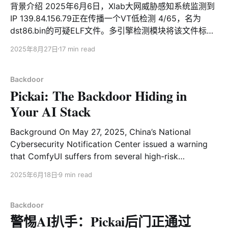
背景介绍 2025年6月6日，Xlab大网威胁感知系统监测到
IP 139.84.156.79正在传播一个VT低检测 4/65，名为
dst86.bin的可疑ELF文件。多引擎检测模块将该文件标识
为MIRAI僵尸网络，但AI研判模块却没有给出相应的结
2025年8月27日
17 min read
果。这个“异常”引起了我们的兴趣，经过分析确认它是
Dropper，最终会释放出一个全新的后门木马，和Mirai完
全无关，多家杀软将其标记为Mirai是不准确的。基于其传
Backdoor
Pickai: The Backdoor Hiding in
僠中使用的文件名dst，释放样本中的类名cmy_，多种形
式的Xor算法，我们将它命名为MystRodX。 MystRodX
Your AI Stack
是一个由c++语言实现的典型后门木马，支持文件管理，
端口转发，反弹SHELL，sockets管理等功能。相较于一
Background On May 27, 2025, China’s National
般的后门，MystRodX在隐匿性，灵活性俩方面具有非常
Cybersecurity Notification Center issued a warning
鲜明的特点。其中隐匿性体现在对于不同级别敏感信息采
that ComfyUI suffers from several high-risk
用了差异化加密策略： 1. 虚拟机&调试器检测等相关敏感
vulnerabilities that are already being exploited by
2025年6月18日
9 min read
字符串使用单字节xor加密 2. AES密钥，Payload，激活
hacker groups. The notice urged organizations to
报文使用自定义的Transform算法加密 3. 配置文件使用
take immediate defensive actions to protect against
AES CBC模式加密 而灵活性则是M
potential network intrusions and data breaches. With
Backdoor
警惕AI扒手：Pickai后门正通过
the rapid