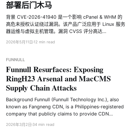
部署后门木马
背景 CVE-2026-41940 是一个影响 cPanel & WHM 的
高危未授权认证绕过漏洞。该产品广泛应用于 Linux 服务
器运维与虚拟主机管理。漏洞 CVSS 评分高达
9.8（Critical），攻击者无需提供账号或密码，即可远程
2026年5月11日
12 min read
绕过身份认证并接管 cPanel / WHM 控制面板，可使未经
过身份验证的远程攻击者获得受影响服务器的管理员权
限。 自 2026 年 4 月 28 日漏洞公开披露以来，XLab大
FUNNULL
Funnull Resurfaces: Exposing
网威胁感知系统持续监测到大量黑灰产组织正在积极利用
该漏洞实施网络攻击，相关行为包括挖矿、勒索、僵尸网
RingH23 Arsenal and MacCMS
络扩散、后门植入等多种恶意活动。监测数据显示，当前
Supply Chain Attacks
已有来自全球的 2000 余个攻击源 IP 参与针对该漏洞的
自动化攻击与网络犯罪活动。这些IP分布在全球多个地
Background Funnull (Funnull Technology Inc.), also
区。主要来自德国、美国、巴西、荷兰等地区。 5月2
known as Fangneng CDN, is a Philippines-registered
日，安全社区披露黑客已利用该漏洞成功入侵东南亚政府
company that publicly claims to provide CDN
及军事机构，窃取了约4.37G敏感文件的安全事件。 "
services. In reality, it has long operated as a key
2026年3月2日
34 min read
infrastructure provider for Southeast Asia’s