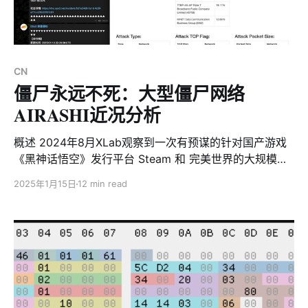
CN
僵尸永远不死：大型僵尸网络
AIRASHI近况分析
概述 2024年8月XLab观察到一次有预谋的针对国产游戏
《黑神话悟空》发行平台 Steam 和 完美世界的大规模
DDoS攻击事件。此次攻击行动分为四个波次，攻击者精
2025年1月15日
12 min read
心挑选在各个时区的游戏玩家在线高峰时段发起长达数小
时的持续攻击。并且同时攻击Steam和完美世界分布在全
球13个地区的上百个服务器，以实现最大的破坏效果。而
参与此次攻击行动的僵尸网络当时自称为AISURU。本文
将要分析的正是AISURU僵尸网络的变种版本AIRASHI。
在上述攻击事件被曝光后，AISURU僵尸网络在9月短暂收
手，停止了攻击活动。但在利益的驱使下10月对他们的僵
尸网络进行了更新，根据样本特征我们命名为kitty。11月