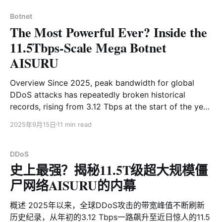
奇，我们展开了深入调查。经过一系列关联分析，一个此
前从未被公开记录的组件RPX_Client浮出水面。该组件的
Botnet
The Most Powerful Ever? Inside the
主要功能是将受控设备接入指定C2节点的代理池，为其提
供代理服务，并支持远程命令执行。 PolarEdge由安全厂
11.5Tbps-Scale Mega Botnet
商Sekoia于2025年2月25日首次披露。该威胁利用存在
AISURU
漏洞的IoT，边缘网络设备，并结合购买的VPS，疑似构建
一个“运营中继盒子”（Operational Relay Boxes, ORB）
Overview Since 2025, peak bandwidth for global
网络，用以协助实施各类网络犯罪活动。ORB网络在功能
DDoS attacks has repeatedly broken historical
上类似住宅代理，它的核心目标并非直接实施破坏性攻
records, rising from 3.12 Tbps at the start of the year
击，而是致力于长期潜伏与流量混淆，属于典型的基础服
to a staggering 11.5 Tbps recently. In multiple high-
务型恶意架构。 ORB网络在规避检测，隐藏网络攻击的来
2025年9月15日
11 min read
impact or record-breaking attack incidents, we
源，复杂化归因分析等方面的突出表现，让其倍受APT级
consistently observed a botnet named AISURU
攻击者的
operating behind the scenes.
DDoS
史上最强？揭秘11.5T级超大规模僵
尸网络AISURU的内幕
概述 2025年以来，全球DDoS攻击的带宽峰值不断刷新
历史纪录，从年初的3.12 Tbps一路飙升至近日惊人的11.5