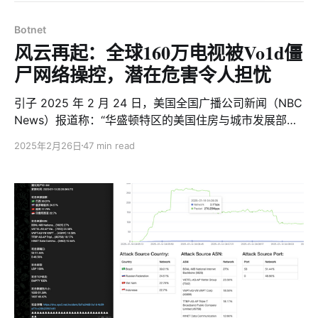
Botnet
风云再起：全球160万电视被Vo1d僵
尸网络操控，潜在危害令人担忧
引子 2025 年 2 月 24 日，美国全国广播公司新闻（NBC
News）报道称：“华盛顿特区的美国住房与城市发展部
（HUD）总部的电视设备突然播放了一段未经授权的 AI
2025年2月26日
47 min read
生成视频。视频画面中，唐纳德·特朗普总统弯腰亲吻埃隆·
马斯克的脚趾，并配以LONG LIVE THE REAL KING的醒
目字幕。工作人员无法关闭只能被迫拔掉所有电视电源”。
这一事件迅速引发舆论热议，公众广泛讨论。网络安全社
区亦被触动，开始重新评估电视、机顶盒等设备被黑客攻
陷后可能带来的重大风险。 "假如您正坐在沙发上看电
视，突然屏幕开始闪烁，遥控器失灵，节目被一串乱码和
诡异的指令取代。您的电视仿佛被一股无形的力量接管，
变成了一个“数字傀儡”。这不是科幻电影，而是现实中正
在发生的威胁——Vo1d僵尸网络正悄悄控制全球数百万台