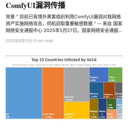
ComfyUI漏洞传播
背景 " 目前已有境外黑客组织利用ComfyUI漏洞对我网络
资产实施网络攻击，伺机窃取重要敏感数据 " -- 来自 国家
网络安全通报中心 2025年5月27日，国家网络安全通报
中心发布预警，指出ComfyUI存在数个高危漏洞，且已被
2025年6月11日
13 min read
黑客组织利用，要求企业采取防护措施，避免网络与数据
安全风险。显然，随着私有化部署AI模型的浪潮席卷各行
各业，作为大模型图像生成领域的热门框架，ComfyUI在
获得广泛应用的同时，也不可避免地成为了黑客攻击的重
点目标。本文将介绍奇安信XLab视野中的攻击活动，并详
细分析这些攻击活动的具体特征和危害方式。 让我们把时
钟拨回到2025年3月17日，Xlab大网威胁感知系统检测到
IP 185.189.149.151通过ComfyUI漏洞传播多个伪装成配置
文件的VT 低检测ELF可执行程序（如config.json，
tmux.conf，vim.json等）经过分析，我们确认这几个文
件属于同一个后门木马，基于它们具有窃取AI敏感数据的
能力，我们从扒手（pickpocket）一词获得灵感，将它命
名为AI扒手，Pickai。 Pickai是一个由C+