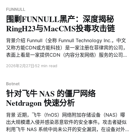
cybercriminal ecosystem, offering one-stop services
for large-scale “pig-butchering” scam operations. It
FUNNULL
围剿FUNNULL黑产：深度揭秘
has been formally
RingH23与MacCMS投毒攻击链
背景介绍 Funnull（全称 Funnull Technology Inc.，中文
又称方能CDN或方能科技）是一家注册在菲律宾的公司，
表面上看是一家提供CDN（内容分发网络）服务的公司，
但实际上它是东南亚网络黑产链条中非常重要的基础设施
2026年2月27日
52 min read
提供商，专为“杀猪盘”网络诈骗提供一站式服务，被美国
政府明确定性为重大网络犯罪支持者，在中国黑灰产圈内
也长期被视为“诈骗专用云”。2025年5月29日美国财政部
Botnet
针对飞牛 NAS 的僵尸网络
外国资产控制办公室（OFAC）正式宣布对Funnull黑产团
伙进行制裁，之后 Funnull 的公开运营基本陷于停滞。然
Netdragon 快速分析
而网络黑产链条的往往有极强的韧性，Funnull这样的老牌
专业团队更是如此，“被打击、潜伏、再度回归”几乎成为
背景 近期，飞牛（fnOS）网络附加存储设备（NAS）曝
其生存常态，我们的最新研究表明Funnull已换皮复活。
出大规模遭入侵并感染恶意软件的安全事件。攻击者疑似
时间回到2025年7月9日，Xlab大网威胁感知系统监测到
利用飞牛 NAS 系统中尚未公开的安全漏洞，在设备对外
域名download.zhw.sh正在传播一个VT 0 检测的ELF文