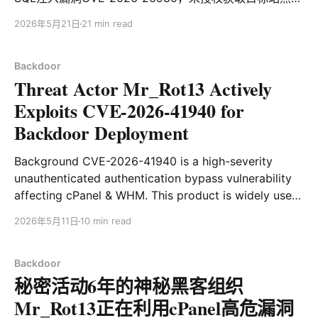
Admin API Key，进而通过Ghost Admin API批量篡改文
2026年5月21日
21 min read
章，在页面底部植入恶意JavaScript Loader，用于辅助
FakeCaptcha攻击——即通过伪造Cloudflare人机验证页
面，诱导用户在本地执行恶意命令。 深入调查分析后，我
Backdoor
Threat Actor Mr_Rot13 Actively
们确定这并非是针对客户的定向入侵，而是隶属于在野攻
击团伙以Ghost CMS为目标的大规模投毒活动。虽然
Exploits CVE-2026-41940 for
CVE-2026-26980早在2月19日就已公开披露，但大量用
Backdoor Deployment
户并未及时升级修补，为攻击者提供了可乘之机。目前至
少有两个团伙正在积极开展此类投毒行动，部分站点甚至
Background CVE-2026-41940 is a high-severity
成为双方争夺的目标，一天之内被先后植入不同的恶意代
unauthenticated authentication bypass vulnerability
码。 通过对页面投毒特征的主动探测，我们累计发现 700
affecting cPanel & WHM. This product is widely used
多个域名遭到污染，其中不乏多个全球知名站点，覆盖大
in Linux server operations and virtual hosting
学、区块链、AI / SaaS、安全研究、媒体、金融科技等多
2026年5月11日
10 min read
management. The vulnerability has a CVSS score as
个行业。 毫无疑问，用户对这些 Gh
high as 9.8 (Critical). Without providing any account
or password, an attacker can remotely bypass
Backdoor
秘密活动6年的神秘黑客组织
authentication
Mr_Rot13正在利用cPanel高危漏洞