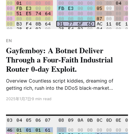
底，新的变种再次出现并在样本中11月底再次更新，并将
僵尸网络更名为：AIRASHI。 当前AIRASHI僵尸网络主要
有以下几个特点: * 使用美国Cambium Networks公司的
cnPilot路由器0DAY漏洞传播样本 * 样本字符串使用RC4
加密，CNC通信协议部分新增了HMAC-SHA256校验，
EN
使用chacha20加密 * CNC域名使用xlabresearc
Gayfemboy: A Botnet Deliver
Through a Four-Faith Industrial
Router 0-day Exploit.
Overview Countless script kiddies, dreaming of
getting rich, rush into the DDoS black-market
industry armed with Mirai source code, imagining
2025年1月7日
9 min read
they can make a fortune with botnets. Reality,
however, is harsh—these individuals arrive full of
ambition but leave in dismay, leaving behind a series
of Mirai variants that survive