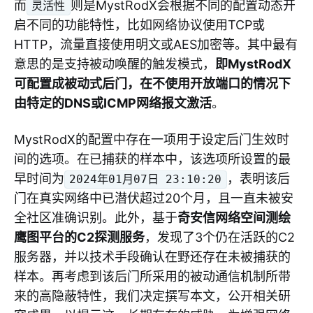
而
则是MystRodX会根据不同的配置动态开
灵活性
启不同的功能特性，比如网络协议使用TCP或
HTTP，流量直接使用明文或AES加密等。其中最有
意思的是支持被动唤醒的触发模式，
即MystRodX
可配置成被动式后门，在不使用开放端口的情况下
由特定的DNS或ICMP网络报文激活
。
MystRodX的配置中存在一项用于设定后门生效时
间的选项。在已捕获的样本中，该选项所设置的最
早时间为
，表明该后
2024年01月07日 23:10:20
门在真实网络中已潜伏超过20个月，且一直未被安
全社区准确识别。此外，基于
奇安信网络空间测绘
鹰图平台的C2探测服务
，发现了3个仍在活跃的C2
服务器，并以技术手段确认在野还存在未被捕获的
样本。再考虑到该后门所采用的被动通信机制所带
来的高隐蔽特性，我们决定撰写本文，公开相关研