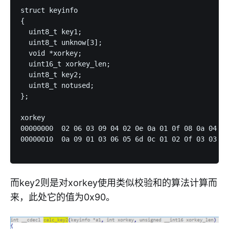
struct keyinfo

{

  uint8_t key1;

  uint8_t unknow[3];

  void *xorkey;

  uint16_t xorkey_len;

  uint8_t key2;

  uint8_t notused;

};

xorkey 

00000000  02 06 03 09 04 02 0e 0a 01 0f 08 0a 04 0d
00000010  0a 09 01 03 06 05 6d 0c 01 02 0f 03 03 0a
而key2则是对xorkey使用类似校验和的算法计算而
来，此处它的值为0x90。