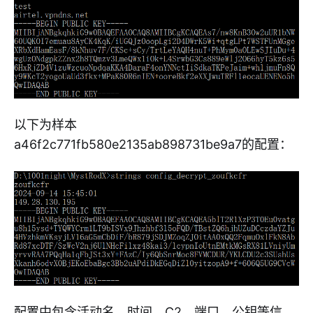
以下为样本
a46f2c771fb580e2135ab898731be9a7的配置：
配置中包含活动名、时间、C2，端口，公钥等信