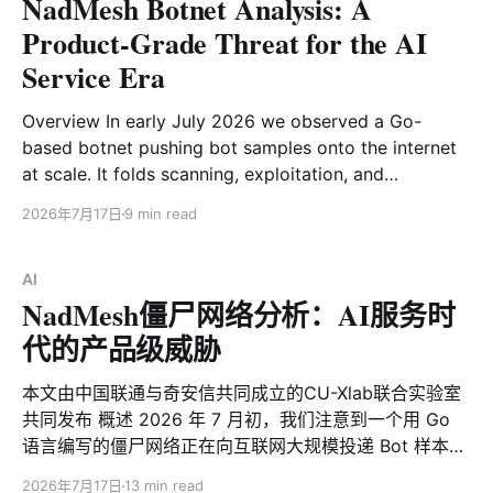
NadMesh Botnet Analysis: A
制，甚至开始将受害者主机转化为 C2 中继/代理节点。
ENS/SNS域名以及中继/代理节点的使用使得防御方想要
Product-Grade Threat for the AI
摧毁Dysphoria变得更加困难。 本文将针对 Dysphoria
Service Era
的历史演进时间线、核心字符串解密算法、C2 基础设施
获取机制以及其独特的网络代理机制、样本感染方式、感
Overview In early July 2026 we observed a Go-
染范围、DDoS攻击等方面进行深度剖析。 一、 家族演进
based botnet pushing bot samples onto the internet
时间线 (Timeline) Dysphoria 家族的迭代速度极快，从最
at scale. It folds scanning, exploitation, and
初的资产关联到后期的混合拓扑结构，其关键节点如下：
credential/AI-service intelligence harvesting into a
* 3月25日 (初见端倪)： 捕获 jackskid 变种（
2026年7月17日
9 min read
single autonomous platform. Because its controller
calls itself n4d mesh controller in the source, we
named it NadMesh. NadMesh is not
AI
NadMesh僵尸网络分析：AI服务时
代的产品级威胁
本文由中国联通与奇安信共同成立的CU-Xlab联合实验室
共同发布 概述 2026 年 7 月初，我们注意到一个用 Go
语言编写的僵尸网络正在向互联网大规模投递 Bot 样本。
它把扫描、漏洞利用、凭证与 AI 服务情报收割整合在同
2026年7月17日
13 min read