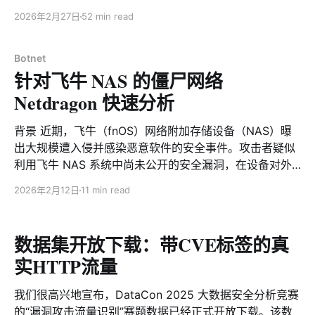
但实际上它是东南亚网络黑产链条中非常重要的基础设施
2026年2月27日
52 min read
提供商，专为“杀猪盘”网络诈骗提供一站式服务，被美国
政府明确定性为重大网络犯罪支持者，在中国黑灰产圈内
也长期被视为“诈骗专用云”。2025年5月29日美国财政部
Botnet
针对飞牛 NAS 的僵尸网络
外国资产控制办公室（OFAC）正式宣布对Funnull黑产团
伙进行制裁，之后 Funnull 的公开运营基本陷于停滞。然
Netdragon 快速分析
而网络黑产链条的往往有极强的韧性，Funnull这样的老牌
专业团队更是如此，“被打击、潜伏、再度回归”几乎成为
背景 近期，飞牛（fnOS）网络附加存储设备（NAS）曝
其生存常态，我们的最新研究表明Funnull已换皮复活。
出大规模遭入侵并感染恶意软件的安全事件。攻击者疑似
时间回到2025年7月9日，Xlab大网威胁感知系统监测到
利用飞牛 NAS 系统中尚未公开的安全漏洞，在设备对外
域名download.zhw.sh正在传播一个VT 0 检测的ELF文
暴露相关服务的情况下成功植入恶意程序。通过对已捕获
2026年2月12日
11 min read
件。首先引起注意的是访问hxxp://zhw.]sh显示的图片，
并分析的恶意样本进行研判，我们确认其隶属于
让我们直呼真是胆大包天。更值得警惕的是，样本中涉及
netdragon 恶意软件家族。该家族最早于 2024 年 10 月
的域名“client.110.nz”在我们的PDNS系统中显示解
被我们发现并持续跟踪至今，其核心能力包括 DDoS 攻击
数据集开放下载：带CVE标签的真
与远程命令执行，可将被感染的 NAS 设备纳入僵尸网
实HTTP流量
络，参与大规模分布式拒绝服务攻击活动。 值得注意的
是，Netdragon 在其入侵行为逐步暴露后，持续对样本的
我们很高兴地宣布，DataCon 2025 大数据安全分析竞赛
对抗能力进行升级，通过多层手段削弱防御与清除效果。
的“漏洞攻击流量识别”赛题数据已经正式开放下载。该数