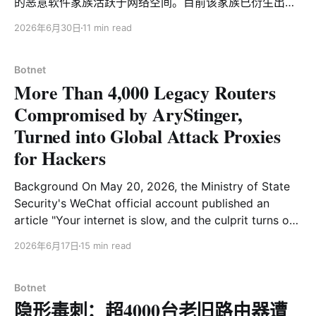
的恶意软件家族活跃于网络空间。目前该家族已衍生出多
个变种，主要核心功能为执行大规模分布式拒绝服务
2026年6月30日
11 min read
（DDoS）攻击。并具备较强的跨平台适配与持续演化能
力。 尽管该家族当前 DDoS 攻击活动中的活跃度和影响
力尚不及部分主流僵尸网络，但其技术演进速度值得重点
Botnet
More Than 4,000 Legacy Routers
关注。研究发现，该家族正在经历从 C 语言向 Rust 语言
的全面技术转型，其对抗防御和流量加密的手段也在疯狂
Compromised by AryStinger,
迭代。基于其技术栈从C转向Rust语言和早期核心
Turned into Global Attack Proxies
Payload加密编码3个duckdns的C2域名的特点，我们将
for Hackers
其命名为RustDuck。 样本传播方面，该家族样本的传播
链主要覆盖 IoT 设备、Web 应用及企业基础设施，攻击方
Background On May 20, 2026, the Ministry of State
式以弱口令爆破（Telnet/SSH）与多类 RCE 漏洞利用为
Security's WeChat official account published an
主，涉及 Android ADB、TVT API、Ruijie、TP-Link、
article "Your internet is slow, and the culprit turns out
to be this!", highlighting that outdated routers are
2026年6月17日
15 min read
becoming a key entry point for threat actors to
conduct cyber espionage. Inspired
Botnet
隐形毒刺：超4000台老旧路由器遭