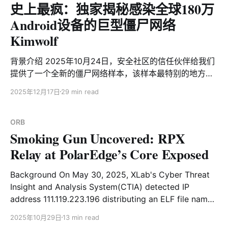
史上最疯：独家揭秘感染全球180万
Android设备的巨型僵尸网络
Kimwolf
背景介绍 2025年10月24日，安全社区的信任伙伴给我们
提供了一个全新的僵尸网络样本，该样本最特别的地方是
它的C2域名14emeliaterracewestroxburyma02132[.]su
2025年12月17日
29 min read
彼时在Cloudflare 域名流行度排名中位列第2，一周之后
甚至超越Google，问鼎Cloudflare 域名流行度排名全球
第一。毫无疑问这是一个超级大规模的僵尸网络，基于样
ORB
Smoking Gun Uncovered: RPX
本运行时输出的信息以及使用wolfssl库，我们将它命名为
Kimwolf. Kimwolf 是一个使用 NDK 编译的僵尸网络，除
Relay at PolarEdge’s Core Exposed
具备典型的 DDoS 攻击能力外，还集成了代理转发、反向
Shell 和文件管理等功能。从整体架构来看，其功能设计
Background On May 30, 2025, XLab's Cyber Threat
并不复杂，但其中仍有一些值得关注的亮点：例如，该样
Insight and Analysis System(CTIA) detected IP
本采用了简单而有效的栈异或（Stack XOR）操作对敏感
address 111.119.223.196 distributing an ELF file named
数据进行加密；同时利用 DNS over TLS（DoT）协议封
"w". The AI detection module flagged the file as
2025年10月29日
13 min read
装 DNS 请求，以规避传统安全检测。此外，其 C2 身份
PolarEdge-related, yet it returned zero positive hits