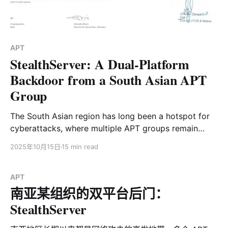
上类似住宅代理，它的核心目标并非直接实施破坏性攻
击，而是致力于长期潜伏与流量混淆，属于典型的基础服
务型恶意架构。 ORB网络在规避检测，隐藏网络攻击的来
源，复杂化归因分析等方面的突出表现，让其倍受APT级
APT
攻击者的
StealthServer: A Dual-Platform
Backdoor from a South Asian APT
Group
The South Asian region has long been a hotspot for
cyberattacks, where multiple APT groups remain
highly active, continuously increasing both the
2025年10月15日
15 min read
frequency and sophistication of their operations. Our
team has also been monitoring and collecting related
intelligence. Since early July this year, we have
APT
南亚某组织的双平台后门：
captured a batch of new
StealthServer