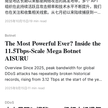
南亚地区长期以来都是网络攻击的高发地带，多个 APT
组织在此持续活跃且攻击频率和技术水平不断提升，我们
也在关注和收集相关线索。从七月初以来陆续捕获到一批
新的样本，包括 Windows 和 Linux 平台，这些文件的名
2025年10月15日
19 min read
字多与会议、采购等话题相关，比如
“Meeting_Ltr_ID1543ops.pdf.desktop”、
“PROCUREMENT_OF_MANPORTABLE_&_COMPAC.pdf.
Botnet
The Most Powerful Ever? Inside the
desktop”，在执行时表面上会打开一份 PDF 文档以误导
用户，而真正的恶意负载在后台静默运行，打开的文档内
11.5Tbps-Scale Mega Botnet
容也多与政治、军队、会议等话题相关，且基本与南亚某
AISURU
国相关。 经过分析，这是一款名为 “StealthServer” 的后
门，核心功能使用 Golang 编写，支持 Windows 和
Overview Since 2025, peak bandwidth for global
Linux 双平台，包括多个迭代版本。“StealthServer”这个
DDoS attacks has repeatedly broken historical
名字来源于最初发现的 Linux
records, rising from 3.12 Tbps at the start of the year
to a staggering 11.5 Tbps recently. In multiple high-
2025年9月15日
11 min read
impact or record-breaking attack incidents, we
consistently observed a botnet named AISURU
operating behind the scenes.
DDoS