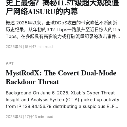
史上最强？揭秘11.5T级超大规模僵
尸网络AISURU的内幕
概述 2025年以来，全球DDoS攻击的带宽峰值不断刷新
历史纪录，从年初的3.12 Tbps一路飙升至近日惊人的11.5
Tbps。在多起具有高影响力或打破流量纪录的攻击事件
中，我们均监测到一个名为AISURU的僵尸网络在幕后频
2025年9月15日
17 min read
繁活动。 AISURU僵尸网络最初于2024年8月由XLab首次
披露，曾参与针对《黑神话：悟空》发行平台的DDoS攻
击。自今年3月以来，XLab大网威胁监测平台持续捕获到
APT
MystRodX: The Covert Dual-Mode
该僵尸网络的新样本。多方信息显示，其背后团伙在4月
涉嫌入侵某品牌路由器固件升级服务器，通过下发恶意脚
Backdoor Threat
本进一步扩展僵尸网络规模，当前节点数量据称已达30
万。 更值得警惕的是，部分AISURU样本中嵌入的“彩蛋”
Background On June 6, 2025, XLab's Cyber Threat
信息已明显超出纯粹的攻击意图，转而试图传递特定意识
Insight and Analysis System(CTIA) picked up activity
形态内容。基于这一严峻态势，我们决定撰写本报告，向
from IP 139.84.156.79 distributing a suspicious ELF
安全社区公开相关研究成果，呼吁各方携手应对，共同打
file—dst86.bin—with a low VirusTotal hit rate of only
2025年8月27日
13 min read
击这一愈发猖獗的网络犯罪活动。 匿名消息源 & XLab视
4/65. While conventional scanners labeled it as Mirai,
野 由于XLab长期深耕DDoS攻击这一领域，并持续发布可
our AI