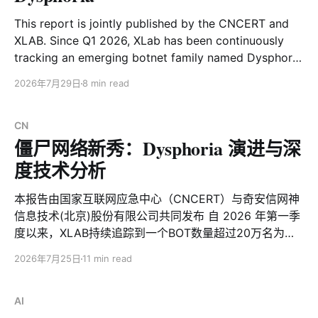
This report is jointly published by the CNCERT and
XLAB. Since Q1 2026, XLab has been continuously
tracking an emerging botnet family named Dysphoria
whose bot population exceeds 200,000. Within just a
2026年7月29日
8 min read
few months this family has gone through frequent
variant updates and technical iterations,
demonstrating remarkable staying power.
CN
僵尸网络新秀：Dysphoria 演进与深
度技术分析
本报告由国家互联网应急中心（CNCERT）与奇安信网神
信息技术(北京)股份有限公司共同发布 自 2026 年第一季
度以来，XLAB持续追踪到一个BOT数量超过20万名为
Dysphoria 的新兴僵尸网络家族。该家族在短短几个月内
2026年7月25日
11 min read
经历了频繁的变种更新与技术迭代，展现出极强的生命
力。其演进路径不仅横跨了 jackskid、fbot变种，更在近
期引入了基于区块链 ENS/SNS 域名的 C2 隐蔽解析机
AI