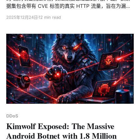
在网络层面，样本会主动删除系统中用于阻断 C2 通信的
据集包含带有 CVE 标签的真实 HTTP 流量，旨在为漏洞
iptables / nft规则，绕过既有封堵措施；同时篡改 hosts
检测和网络安全领域的研究人员与开发者提供高质量的资
文件，对飞牛 NAS 官方升级域名进行劫持，从而阻断设
2025年12月24日
12 min read
源。 申请下载地址：
备获取系统更新和安全补丁。 在持久化方面，Netdragon
https://www.datacon.org.cn/opendata/openpage?
同时引入 systemd
resourcesId=42 背景介绍 随着网络安全威胁日益严峻，
及时识别并响应漏洞攻击已成为网络防御的关键。HTTP
流量作为网络通信的主要载体，承载着海量应用数据与潜
在的安全风险。通过深入分析 HTTP 流量中的攻击行为，
可以有效提升网络空间的整体防御能力。 然而，当前公开
的网络流量数据集大多聚焦于 DDoS/XSS 等通用攻击类
型识别、Stream/P2P 等协议类型识别或 Gmail/Skype
等服务类型识别。专门针对特定 CVE 漏洞攻击的 HTTP
流量数据集仍较为匮乏。本数据集旨在填补这一空白，推
动相关技术的发展。
DDoS
Kimwolf Exposed: The Massive
Android Botnet with 1.8 Million