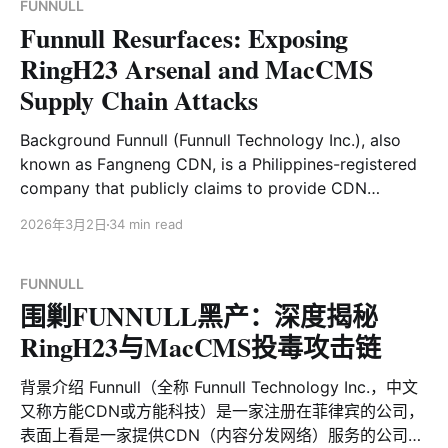
限。 自 2026 年 4 月 28 日漏洞公开披露以来，XLab大
FUNNULL
Funnull Resurfaces: Exposing
网威胁感知系统持续监测到大量黑灰产组织正在积极利用
该漏洞实施网络攻击，相关行为包括挖矿、勒索、僵尸网
RingH23 Arsenal and MacCMS
络扩散、后门植入等多种恶意活动。监测数据显示，当前
Supply Chain Attacks
已有来自全球的 2000 余个攻击源 IP 参与针对该漏洞的
自动化攻击与网络犯罪活动。这些IP分布在全球多个地
Background Funnull (Funnull Technology Inc.), also
区。主要来自德国、美国、巴西、荷兰等地区。 5月2
known as Fangneng CDN, is a Philippines-registered
日，安全社区披露黑客已利用该漏洞成功入侵东南亚政府
company that publicly claims to provide CDN
及军事机构，窃取了约4.37G敏感文件的安全事件。 "
services. In reality, it has long operated as a key
2026年3月2日
34 min read
infrastructure provider for Southeast Asia’s
cybercriminal ecosystem, offering one-stop services
for large-scale “pig-butchering” scam operations. It
FUNNULL
围剿FUNNULL黑产：深度揭秘
has been formally
RingH23与MacCMS投毒攻击链
背景介绍 Funnull（全称 Funnull Technology Inc.，中文
又称方能CDN或方能科技）是一家注册在菲律宾的公司，
表面上看是一家提供CDN（内容分发网络）服务的公司，