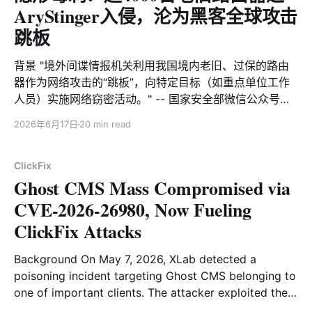
AryStinger入侵，沦为黑客全球攻击
跳板
背景 "境外间谍情报机关利用我国境内老旧、过保的路由
器作为网络攻击的“跳板”，向特定目标（如重点单位工作
人员）实施网络窃密活动。" -- 国家安全部微信公众号
2026年5月20日，国安部微信公众号在文章《网速变慢，
2026年6月17日
20 min read
元凶竟是它！》中发出上述警示，指出老旧路由器正成为
境外势力实施网络窃密的重点突破口。受该文启发，我们
觉得必须重视老旧路由被入侵这一情况，本文将介绍奇安
ClickFix
Ghost CMS Mass Compromised via
信XLab视野中一起不同寻常，专门针对基于RTL819X系列
芯片的路由器设备的攻击活动。RTL819X系列芯片的主流
CVE-2026-26980, Now Fueling
活跃期集中在 2012 年至 2015 年左右，攻击者利用13年
ClickFix Attacks
前被披露的漏洞攻陷大量老旧路由，组建侦察和攻击集
群，用于入侵前期的踩点服务。（注：本文披露活动和国
Background On May 7, 2026, XLab detected a
安部所述并无直接关系） 让我们把钟拨回到2026年3月12
poisoning incident targeting Ghost CMS belonging to
日，XLab大网威胁感知系统监测到IP 107.150.106.14通过
one of important clients. The attacker exploited the
老旧漏洞CVE-2013-3307以及CVE-2016-5681传播一个
high-risk SQL injection vulnerability CVE-2026-