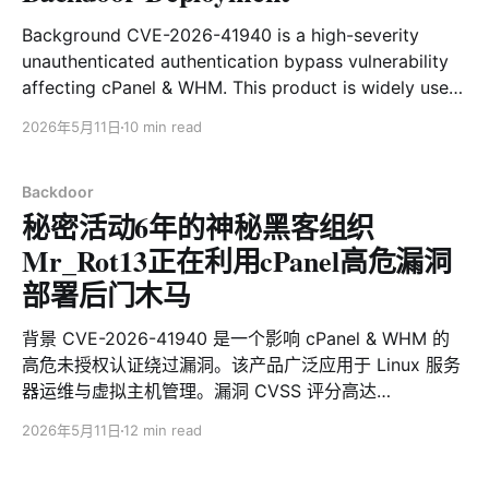
少有两个团伙正在积极开展此类投毒行动，部分站点甚至
Background CVE-2026-41940 is a high-severity
成为双方争夺的目标，一天之内被先后植入不同的恶意代
unauthenticated authentication bypass vulnerability
码。 通过对页面投毒特征的主动探测，我们累计发现 700
affecting cPanel & WHM. This product is widely used
多个域名遭到污染，其中不乏多个全球知名站点，覆盖大
in Linux server operations and virtual hosting
学、区块链、AI / SaaS、安全研究、媒体、金融科技等多
2026年5月11日
10 min read
management. The vulnerability has a CVSS score as
个行业。 毫无疑问，用户对这些 Gh
high as 9.8 (Critical). Without providing any account
or password, an attacker can remotely bypass
Backdoor
秘密活动6年的神秘黑客组织
authentication
Mr_Rot13正在利用cPanel高危漏洞
部署后门木马
背景 CVE-2026-41940 是一个影响 cPanel & WHM 的
高危未授权认证绕过漏洞。该产品广泛应用于 Linux 服务
器运维与虚拟主机管理。漏洞 CVSS 评分高达
9.8（Critical），攻击者无需提供账号或密码，即可远程
2026年5月11日
12 min read
绕过身份认证并接管 cPanel / WHM 控制面板，可使未经
过身份验证的远程攻击者获得受影响服务器的管理员权