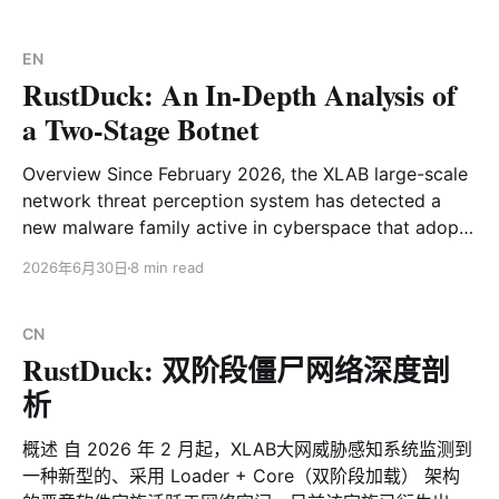
一套自治平台里。由于其控制端在代码中自称 n4d mesh
controller，我们将其命名为 NadMesh。 NadMesh 并非
一次性的蠕虫爆发，而是一个长期迭代、目标明确指向 AI
EN
RustDuck: An In-Depth Analysis of
基础设施与 MCP 生态的自治型僵尸网络。它区别于传统
蠕虫的地方在于： * 自治扫描引擎：内置 90+ 个云服务
a Two-Stage Botnet
商地址段，无人值守持续扩散 * 20+ 漏洞利用向量：覆盖
Redis、Docker、MCP、K8s 等多种服务的 RCE * AI 服
Overview Since February 2026, the XLAB large-scale
务定向收割：通过 Shodan 搜集
network threat perception system has detected a
new malware family active in cyberspace that adopts
a Loader + Core (two-stage loading) architecture.
2026年6月30日
8 min read
Currently, the family has spawned multiple variants,
with the main core functionality being the execution
of large-scale Distributed Denial-of-Service (DDoS)
CN
RustDuck: 双阶段僵尸网络深度剖
attacks. It
析
概述 自 2026 年 2 月起，XLAB大网威胁感知系统监测到
一种新型的、采用 Loader + Core（双阶段加载） 架构