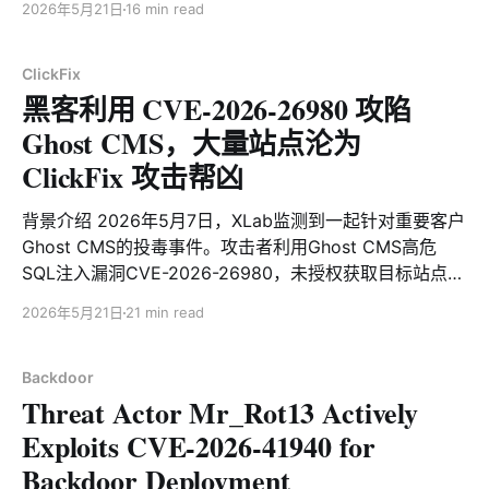
VT 0检测的C语言实现的ELF样本。受这俩个漏洞影响的
2026年5月21日
16 min read
26980 in Ghost CMS to obtain the target site's
分别是Linksys以及D-Link 10多年前的几款路由器设备。
Admin API Key without authorization, and then used
不同于常见的
the Ghost Admin API
ClickFix
黑客利用 CVE-2026-26980 攻陷
Ghost CMS，大量站点沦为
ClickFix 攻击帮凶
背景介绍 2026年5月7日，XLab监测到一起针对重要客户
Ghost CMS的投毒事件。攻击者利用Ghost CMS高危
SQL注入漏洞CVE-2026-26980，未授权获取目标站点的
Admin API Key，进而通过Ghost Admin API批量篡改文
2026年5月21日
21 min read
章，在页面底部植入恶意JavaScript Loader，用于辅助
FakeCaptcha攻击——即通过伪造Cloudflare人机验证页
面，诱导用户在本地执行恶意命令。 深入调查分析后，我
Backdoor
Threat Actor Mr_Rot13 Actively
们确定这并非是针对客户的定向入侵，而是隶属于在野攻
击团伙以Ghost CMS为目标的大规模投毒活动。虽然
Exploits CVE-2026-41940 for
CVE-2026-26980早在2月19日就已公开披露，但大量用
Backdoor Deployment
户并未及时升级修补，为攻击者提供了可乘之机。目前至