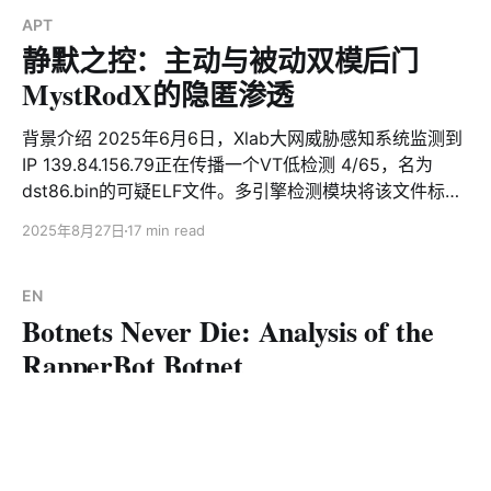
靠且独具深度的分析报告，这为我们不仅在防御者群体
APT
中、也在攻击者圈内积累了良好的声誉。近日，
静默之控：主动与被动双模后门
MystRodX的隐匿渗透
背景介绍 2025年6月6日，Xlab大网威胁感知系统监测到
IP 139.84.156.79正在传播一个VT低检测 4/65，名为
dst86.bin的可疑ELF文件。多引擎检测模块将该文件标识
为MIRAI僵尸网络，但AI研判模块却没有给出相应的结
2025年8月27日
17 min read
果。这个“异常”引起了我们的兴趣，经过分析确认它是
Dropper，最终会释放出一个全新的后门木马，和Mirai完
全无关，多家杀软将其标记为Mirai是不准确的。基于其传
EN
Botnets Never Die: Analysis of the
僠中使用的文件名dst，释放样本中的类名cmy_，多种形
式的Xor算法，我们将它命名为MystRodX。 MystRodX
RapperBot Botnet
是一个由c++语言实现的典型后门木马，支持文件管理，
端口转发，反弹SHELL，sockets管理等功能。相较于一
Overview RapperBot is an active botnet family first
般的后门，MystRodX在隐匿性，灵活性俩方面具有非常
publicly disclosed and named by CNCERT in July
鲜明的特点。其中隐匿性体现在对于不同级别敏感信息采
2022. FortiGuard Labs traced its activity back to
用了差异化加密策略： 1. 虚拟机&调试器检测等相关敏感
2021 in their November 2022 report. In February