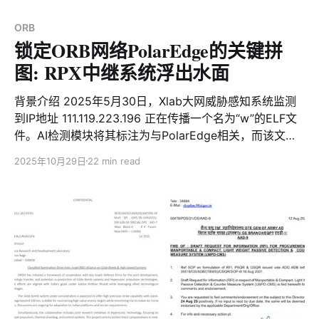
认证采用基于椭圆曲线的数字签名保护机制，Bot 端会在
on VirusTotal—sparking speculation that
验签通过后才接受通信指令。近期更引入EtherHiding技
ORB
术以区块链域名对抗处置，
锁定ORB网络PolarEdge的关键拼
图: RPX中继系统浮出水面
背景介绍 2025年5月30日，Xlab大网威胁感知系统监测
到IP地址 111.119.223.196 正在传播一个名为“w”的ELF文
件。AI检测模块将其标注为与PolarEdge相关，而该文件
在VirusTotal上的检测结果为零。这一发现引发了
2025年10月29日
22 min read
PolarEdge是否已悄然启动新一轮活动的猜测。带着好
奇，我们展开了深入调查。经过一系列关联分析，一个此
前从未被公开记录的组件RPX_Client浮出水面。该组件的
主要功能是将受控设备接入指定C2节点的代理池，为其提
供代理服务，并支持远程命令执行。 PolarEdge由安全厂
商Sekoia于2025年2月25日首次披露。该威胁利用存在
漏洞的IoT，边缘网络设备，并结合购买的VPS，疑似构建
一个“运营中继盒子”（Operational Relay Boxes, ORB）
网络，用以协助实施各类网络犯罪活动。ORB网络在功能