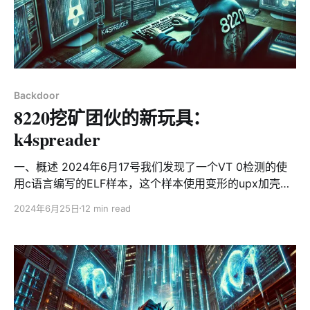
Backdoor
8220挖矿团伙的新玩具：
k4spreader
一、概述 2024年6月17号我们发现了一个VT 0检测的使
用c语言编写的ELF样本，这个样本使用变形的upx加壳，
脱壳后得到了另一个变形的upx加壳的elf文件，使用cgo
2024年6月25日
12 min read
的方式编写。经过分析发现这是来自“8220“挖矿团伙的新
工具，用来安装其他恶意软件执行，主要是构建Tsunami
DDoS僵尸网络和安装PwnRig挖矿程序。根据样本中的函
数名称将其命名为“k4spreader”，进一步分析了VT的和蜜
罐的数据后，发现k4spreader尚处于开发阶段，但已经出
现3个变种，因此在这做一个简单介绍。 “8220“团伙：又