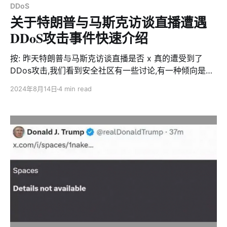
DDoS
意选择在各个时区的游戏玩家在线高峰时段发起攻击，以
关于特朗普与马斯克访谈直播遭遇
实现最大的破坏效果。 从攻击的时间选择、
DDoS攻击事件快速介绍
按: 昨天特朗普与马斯克访谈直播是否 x 真的遭受到了
DDos攻击,我们看到安全社区有一些讨论,有一种倾向是认
为实际上并没有攻击发生,从我们的视角看,攻击是真实的发
2024年8月14日
4 min read
生了,如下是一篇简要的情况介绍 事件回顾 按照原定计
划，美东时间12日晚8时，埃隆·马斯克将对第60届美国总
统大选候选人唐纳德·特朗普进行一次连麦直播访谈，并在
X平台上通过马斯克和特朗普的个人账号进行现场直播。
然而，当直播时间开始用户访问两人的直播间时，系统却
提示“此直播间不可用”。直至40多分钟后，直播平台才恢
复正常。 访谈结束后，马斯克在其X平台账号上发文称X
平台遭受了大规模的DDoS攻击。 马斯克表示：“我对延迟
启动表示歉意。不幸的是，我们的服务器遭到了大规模的
DDoS攻击，我们所有的数据线路都饱和了，基本上数百
GB的数据都饱和了。” 关于此次事件XLab的观察 XLAB大