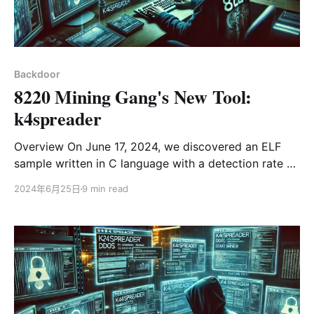
Backdoor
8220 Mining Gang's New Tool:
k4spreader
Overview On June 17, 2024, we discovered an ELF
sample written in C language with a detection rate of
0 on VT. This sample was packed with a modified
2024年6月25日
9 min read
upx packer. After unpacking, another modified upx-
packed elf file was obtained which was written in
CGO mode. After analysis, it was