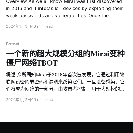
Overview As we all know Mirai was first discovered
通过对rimasuta新变种的分析，尝试为这个活跃了三年的
in 2016 and it infects IoT devices by exploiting their
botnet勾勒出一条时间线，方便社区了解。 时间线 *
weak passwords and vulnerabilities. Once the
2021年6月22日360netlab观察到mirai_ptea利用
devices are infected, they become part of a botnet
KGUARD DVR漏洞
2024年1月3日
13 min read
controlled by attackers for large-scale distributed
denial-of-service attacks. Mirai botnets usually
classify bots into different groups
Botnet
一个新的超大规模分组的Mirai变种
僵尸网络TBOT
概述 众所周知Mirai于2016年首次被发现，它通过利用物
联网设备的弱密码和漏洞来感染它们。一旦设备感染，它
们将成为网络的一部分，由攻击者控制，用于大规模的分
布式拒绝服务攻击。Mirai僵尸网络通常根据感染方式或者
2024年1月2日
16 min read
被感染设备不同将Bot分为不同的组，以便攻击者更有效
地管理和控制庞大的僵尸网络。近期我们注意到一个Mirai
僵尸网络居然拥有100多个Bot分组，这引起了我们极大的
兴趣。根据该僵尸网络进行Telnet扫描时会执
行/bin/busybox hostname TBOT这一命令的特点，我们