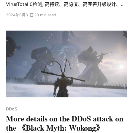
VirusTotal 0检测, 高持续、高隐匿、高完善升级设计、并
利用高性能稳定在线设备作为其基础设施的恶意载荷投递
2024年8月31日
29 min read
&升级框架系统。 从我们的数据来看，这个我们命名为
DarkCracks的恶意程序设计精良，背后的攻击者绝非普
通的脚本小子。虽然我们对他的载荷投递&升级框架体系
已经掌握，但由于高隐匿性，它的Launcher组件我们截止
目前尚无显著视野。 不过在8月26日，我们看到在该项目
的开发文件中新增一个受密码保护的名字resume的PDF文
件，随后该文件被重命名为韩文김영미 이력서 (Kim
Young-mi's resume)，考虑到这是一个较为常见的韩文名
字，我们高度怀疑这个组件的一部分功能是针对韩语用户
群体的社工活动。 DarkCracks利用被黑的GLPI,
WORDPRESS站点充当Downloader & C2，收集被入侵设
备敏感信息，维持被入侵设备的长期访问权限，并利用这
些设备作为中间节点控制其他设备或投递恶意载荷以隐匿
DDoS
攻击者痕迹。我们视野范围内的分布在不同国家的学校网
More details on the DDoS attack on
站，公交系统，甚至监狱访客系统等公众服
the 《Black Myth: Wukong》