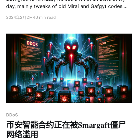
day, mainly tweaks of old Mirai and Gafgyt codes.
These are pretty common and usually don't grab our
2024年2月2日
16 min read
attention. But today, we found something different.
This new botnet uses some of Gafgyt's attack styles
but has
DDoS
币安智能合约正在被Smargaft僵尸
网络滥用