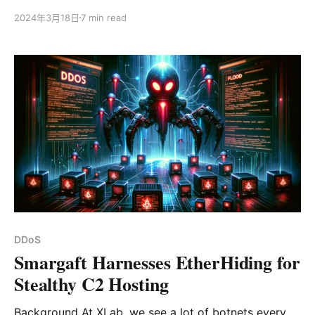
现于2016年。2024年3月，我们捕获到了新的可疑ELF样
2024年3月18日
7 min read
本，通过分析得知是另一个使用DGA的Mirai变种，分析关
联的历史样本，我们不仅发现了没有使用DGA的版本
（2024.02），还发现了漏洞扫描器和远控样本
（2024.01），这引起我们的极大兴趣。根据下载脚本中
的版本信息，我们姑且将其命名为Mirai.Nomi。
Mirai.Nomi样本具有以下特点： * 魔改UPX壳（修改UPX
魔术头、异或原始载荷） * 使用时间相关的DGA并加入验
证机制 * 使用多个加密算法、哈希算法（AES、
CHACHA20、MD5） 样本分析 最新ELF样本修改自Mirai
LZRD变种，新增了持久化函数和域名生成函数，其他部
分基本沿用原始代码。UPX壳修改魔术头为0B 3E 2A AF
解压缩每个block后，单字节异或0xD4，可通过动态
dump或者重新编译UP
DDoS
Smargaft Harnesses EtherHiding for
Stealthy C2 Hosting
Background At XLab, we see a lot of botnets every