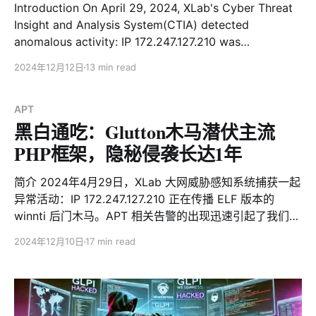
Introduction On April 29, 2024, XLab's Cyber Threat
洞，持续扩大 Gayfemboy
Insight and Analysis System(CTIA) detected
anomalous activity: IP 172.247.127.210 was
distributing an ELF-based Winnti backdoor. Further
2024年12月12日
13 min read
investigation revealed the same IP had, on December
20, 2023, distributed a zero-detection malicious PHP
file, init_task.txt, providing
APT
黑白通吃：Glutton木马潜伏主流
PHP框架，隐秘侵袭长达1年
简介 2024年4月29日，XLab 大网威胁感知系统捕获一起
异常活动：IP 172.247.127.210 正在传播 ELF 版本的
winnti 后门木马。APT 相关告警的出现迅速引起了我们的
注意。进一步溯源发现，该 IP 曾于2023年12月20日传播
2024年12月10日
17 min read
一个VirusTotal 0检测的恶意PHP文件init_task.txt ，这一
线索为我们后续的调查提供了重要切入点。 以 init_task
为线索，我们进一步发现了一系列关联的恶意 PHP
payload，包括 task_loader、init_task_win32、