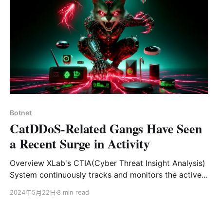
情况引起了我们的关注。经过分析，我们确认这是一个使
用Golang实现的僵尸网络。由于其C2使用了“ootheca”字
符串，让人联想到星际争霸中的铺天盖地的虫族，我们将
其命名为Zergeca。 从功能上来说，Zergeca不仅是一个
典型的DDoS僵尸网络，除了支持六种不同的攻击方法
外，还具备代理、扫描、自升级、持久化、文件传输、反
向shell和收集设备敏感信息等功能。从网络通信来看，
Zergeca也具有以下独特之处： 1. 支持多种DNS解析方
式，优先使用DOH进行C2解析 2. 使用不常见的Smux库
Botnet
实现C2通信协议，并通过xor进行加密 在对Zergeca的基
CatDDoS-Related Gangs Have Seen
础设
a Recent Surge in Activity
Overview XLab's CTIA(Cyber Threat Insight Analysis)
System continuously tracks and monitors the active
mainstream DDoS botnets. Recently, our system has
2024年5月22日
8 min read
observed that CatDDoS-related gangs remain active
and have exploited over 80 vulnerabilities over the