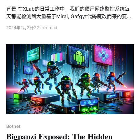
背景 在XLab的日常工作中，我们的僵尸网络监控系统每
天都能检测到大量基于Mirai, Gafgyt代码魔改而来的变体
的僵尸网络。这些变体已经司空见惯，无法引起我们的兴
2024年2月2日
22 min read
趣。然而，今天的主角是一个异类，虽然它复用了一些
Gafgyt的攻击向量，但很明显程序的逻辑结构是重新设计
的。除此之外其作者还有一些让人眼前一亮的创新，比如
利用币安智能链（Binance Smart Chain）的合约托管命
令和控制中心（C2），比如通过病毒式感染Shell脚本实
现持久化等。我们在进行逆向分析时，发现一些杀毒软件
将这个僵尸网络的ARM样本标记为Mirai，这是不准确的。
基于这个僵尸网络使用智能合约以及Gafgyt的攻击向量，
我们将它命名为Smargaft，它的主要功能是DDoS攻击，
执行系统命令，提供socks5代理服务等。 Smargaft最大
的亮点是使用智能合约托管C2，这种技术于2023年10月
被首次披露，业内称之为EtherHiding，它充分利用区块
链的公开性和不可篡改性，"链上”的C2无法被移除，是一
Botnet
种相当高级且少见的Bullet-Proof Hosting技法。这是我
Bigpanzi Exposed: The Hidden
们在僵尸网络