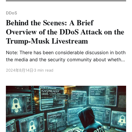
网威胁感知系统观察到了此次DDoS攻击事件。我们观察
到有4个Mirai僵尸网络主控参与了此次攻击。另外还有其
DDoS
他攻击团伙使用HTTP代理攻击等方式也参与了此次攻击
Behind the Scenes: A Brief
事件。攻击时间从北京时间8点37持续到9点28，攻击时
Overview of the DDoS Attack on the
Trump-Musk Livestream
Note: There has been considerable discussion in both
the media and the security community about whether
the Trump and Musk interview livestream on X
2024年8月14日
3 min read
yesterday was indeed the target of a DDoS attack.
While many suggest that no attack took place, our
analysis indicates that the attack did occur. Below