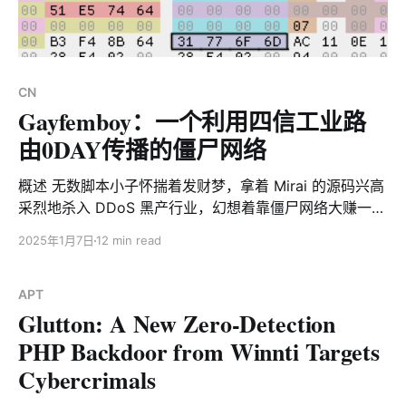
CN
Gayfemboy：一个利用四信工业路
由0DAY传播的僵尸网络
概述 无数脚本小子怀揣着发财梦，拿着 Mirai 的源码兴高
采烈地杀入 DDoS 黑产行业，幻想着靠僵尸网络大赚一
笔。现实是残酷的，这些人来时满怀雄心，去时却灰头土
2025年1月7日
12 min read
脸，只给安全社区留下一个又一个只能活跃 3–4 天的
Mirai 变种。然而，今天的主角Gayfemboy是一个例外。
Gayfemboy 僵尸网络首次于 2024 年 2 月初被 XLab 捕
APT
Glutton: A New Zero-Detection
获，并持续活跃至今。它的早期版本并不起眼，仅仅是一
个使用 UPX 加壳的 Mirai 派生版本，毫无新意。然而，
PHP Backdoor from Winnti Targets
其背后的开发者显然不甘平庸，随后展开了一场激进的迭
Cybercrimals
代进化之旅。他们从修改上线报文入手，开始尝试 UPX
变形壳，积极整合 Nday 漏洞，甚至自行挖掘 0day 漏