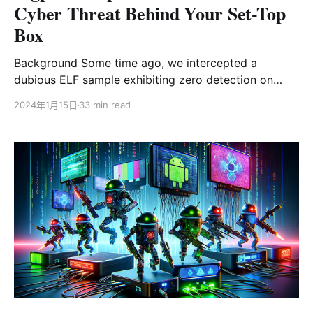
Cyber Threat Behind Your Set-Top
Box
Background Some time ago, we intercepted a
dubious ELF sample exhibiting zero detection on
VirusTotal. This sample, named pandoraspear and
2024年1月15日
33 min read
employing a modified UPX shell, has an MD5
signature of 9a1a6d484297a4e5d6249253f216ed69.
Our analysis revealed that it hardcoded nine C2
domain names, two of which had lapsed beyond their
expiration protection