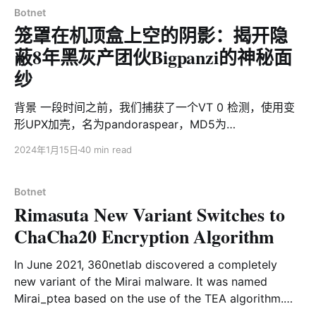
Botnet
笼罩在机顶盒上空的阴影：揭开隐
蔽8年黑灰产团伙Bigpanzi的神秘面
纱
背景 一段时间之前，我们捕获了一个VT 0 检测，使用变
形UPX加壳，名为pandoraspear，MD5为
9a1a6d484297a4e5d6249253f216ed69的可疑ELF样
2024年1月15日
40 min read
本。在分析过程中，我们发现它硬编码了9个C2域名，其
中有2个域名过期的保护期已过，于是我们注册了这2个域
名用以度量botnet的规模。在我们能观测的时间内bot的
Botnet
Rimasuta New Variant Switches to
巅峰日活为17万左右，绝大部分位于巴西。 当这个团伙发
现我们注册了他的域名之后，通过DDoS攻击我们注册的
ChaCha20 Encryption Algorithm
域名迫使域名下线以及修改被侵入设备hosts（通过修改
机器hosts文件将特定域名指向特定IP，从而绕过DNS解
In June 2021, 360netlab discovered a completely
析获得CC域名IP地址）等方式与我们展开了对抗，使得我
new variant of the Mirai malware. It was named
们失去了大部分视野。 很快我们完成了对样本的逆向分
Mirai_ptea based on the use of the TEA algorithm.
析，并实现了针对该僵尸网络的攻击指令跟踪。依托于指
However, the author of the malware expressed