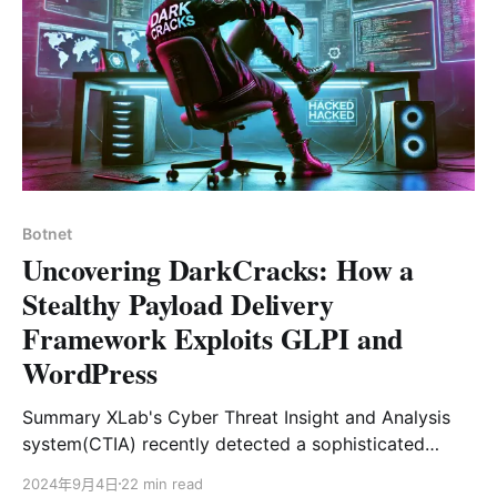
client_loader、client_task、fetch_task、l0ader_shell
等。这些 payload 的设计灵活，既可以单独运行，
Botnet
Uncovering DarkCracks: How a
Stealthy Payload Delivery
Framework Exploits GLPI and
WordPress
Summary XLab's Cyber Threat Insight and Analysis
system(CTIA) recently detected a sophisticated
malicious payload delivery and upgrade framework,
2024年9月4日
22 min read
which we have named DarkCracks. This framework is