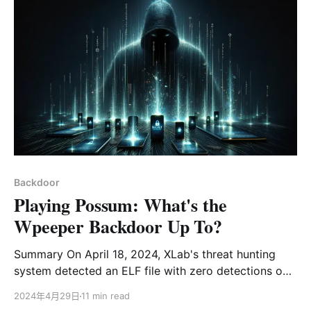
洞利用 根据视野内的数据，我们观察到CatDDoS系团伙
最近3个月使用了大量的已知漏洞传播样本，总数达80多
个。具体漏洞如下： 这些漏洞影响的厂商设备如下：
vendor Name product Name A-MTK Camera Apache
ActiveMQ Apache Log4j Apache Rocketmq Avtech
Camera Barni Master Ip Camera01 Firmware Billion
5200W-T Firmware Cacti Cacti Cambiumnetworks
Cnpilot R190V Firmware Cisco Linksys Firmware
Ctekproducts Sk
Backdoor
Playing Possum: What's the
Wpeeper Backdoor Up To?
Summary On April 18, 2024, XLab's threat hunting
system detected an ELF file with zero detections on
VirusTotal being distributed through two different
2024年4月29日
11 min read
domains. One of the domains was marked as