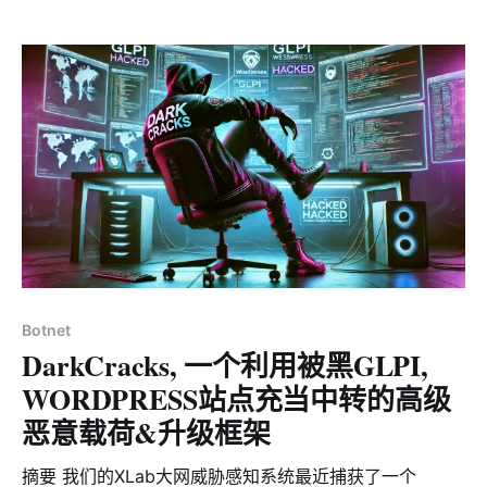
characterized by its zero detection rate on
VirusTotal, high persistence, stealth, and a well-
designed upgrade mechanism, leveraging high-
performance, stable online infrastructure
Botnet
DarkCracks, 一个利用被黑GLPI,
WORDPRESS站点充当中转的高级
恶意载荷&升级框架
摘要 我们的XLab大网威胁感知系统最近捕获了一个