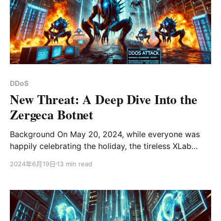
被称为“Water Sigbin”，是一个来自中国的、自2017年以
来持续活跃的挖矿团伙，2017年11月，使用当时还是0day
状态的Weblogic反序列化漏洞（CVE-2017-10271）入侵
服务器植入挖矿木马，这是第一次被公开披露的使用0day
漏洞入侵服务器植入挖矿木马的案例。该团伙擅长利用反
序列化、 未授权访问等漏洞攻击Windows和Linux服务
器，随后下载僵尸网络程序、挖矿程序、端口扫描工具等
DDoS
对主机进行控制和恶意利用。之前挖矿是该团伙主要活跃
New Threat: A Deep Dive Into the
领域，
Zergeca Botnet
Background On May 20, 2024, while everyone was
happily celebrating the holiday, the tireless XLab
CTIA(Cyber Threat Insight Analysis) system captured
2024年6月19日
13 min read
a suspicious ELF file around 2 PM, located at
/usr/bin/geomi. This file was packed with a modified
UPX, had a magic number of 0x30219101, and was