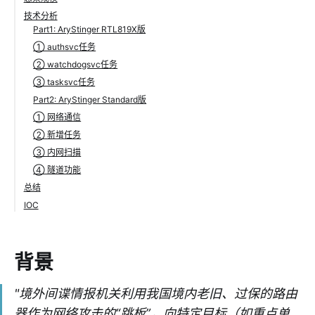
技术分析
Part1: AryStinger RTL819X版
① authsvc任务
② watchdogsvc任务
③ tasksvc任务
Part2: AryStinger Standard版
① 网络通信
② 新增任务
③ 内网扫描
④ 隧道功能
总结
IOC
背景
"境外间谍情报机关利用我国境内老旧、过保的路由
器作为网络攻击的“跳板”，向特定目标（如重点单