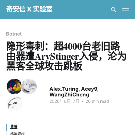
奇安信 X 实验室
Botnet
隐形毒刺：超4000台老旧路
由器遭AryStinger入侵，沦为
黑客全球攻击跳板
Alex.Turing
,
Acey9
,
WangZhiCheng
2026年6月17日
•
20 min read
背景
感染规模