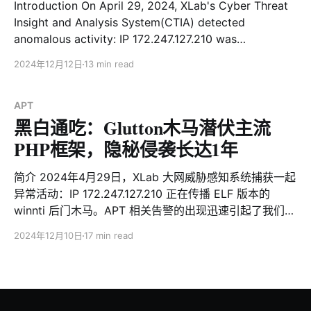
Introduction On April 29, 2024, XLab's Cyber Threat
区。主要来自德国、美国、巴西、荷兰等地区。 5月2
Insight and Analysis System(CTIA) detected
日，安全社区披露黑客已利用该漏洞成功入侵东南亚政府
anomalous activity: IP 172.247.127.210 was
及军事机构，窃取了约4.37G敏感文件的安全事件。 "
distributing an ELF-based Winnti backdoor. Further
2024年12月12日
13 min read
investigation revealed the same IP had, on December
20, 2023, distributed a zero-detection malicious PHP
file, init_task.txt, providing
APT
黑白通吃：Glutton木马潜伏主流
PHP框架，隐秘侵袭长达1年
简介 2024年4月29日，XLab 大网威胁感知系统捕获一起
异常活动：IP 172.247.127.210 正在传播 ELF 版本的
winnti 后门木马。APT 相关告警的出现迅速引起了我们的
注意。进一步溯源发现，该 IP 曾于2023年12月20日传播
2024年12月10日
17 min read
一个VirusTotal 0检测的恶意PHP文件init_task.txt ，这一
线索为我们后续的调查提供了重要切入点。 以 init_task
为线索，我们进一步发现了一系列关联的恶意 PHP
payload，包括 task_loader、init_task_win32、
client_loader、client_task、fetch_task、l0ader_shell