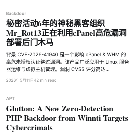
high as 9.8 (Critical). Without providing any account
or password, an attacker can remotely bypass
Backdoor
秘密活动6年的神秘黑客组织
authentication
Mr_Rot13正在利用cPanel高危漏洞
部署后门木马
背景 CVE-2026-41940 是一个影响 cPanel & WHM 的
高危未授权认证绕过漏洞。该产品广泛应用于 Linux 服务
器运维与虚拟主机管理。漏洞 CVSS 评分高达
9.8（Critical），攻击者无需提供账号或密码，即可远程
2026年5月11日
12 min read
绕过身份认证并接管 cPanel / WHM 控制面板，可使未经
过身份验证的远程攻击者获得受影响服务器的管理员权
限。 自 2026 年 4 月 28 日漏洞公开披露以来，XLab大
APT
Glutton: A New Zero-Detection
网威胁感知系统持续监测到大量黑灰产组织正在积极利用
该漏洞实施网络攻击，相关行为包括挖矿、勒索、僵尸网
PHP Backdoor from Winnti Targets
络扩散、后门植入等多种恶意活动。监测数据显示，当前
Cybercrimals
已有来自全球的 2000 余个攻击源 IP 参与针对该漏洞的
自动化攻击与网络犯罪活动。这些IP分布在全球多个地