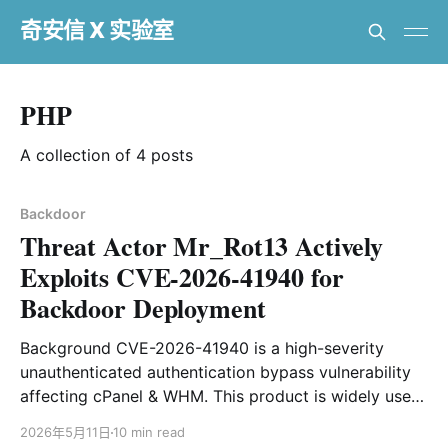
奇安信 X 实验室
PHP
A collection of 4 posts
Backdoor
Threat Actor Mr_Rot13 Actively
Exploits CVE-2026-41940 for
Backdoor Deployment
Background CVE-2026-41940 is a high-severity
unauthenticated authentication bypass vulnerability
affecting cPanel & WHM. This product is widely used
in Linux server operations and virtual hosting
2026年5月11日
10 min read
management. The vulnerability has a CVSS score as