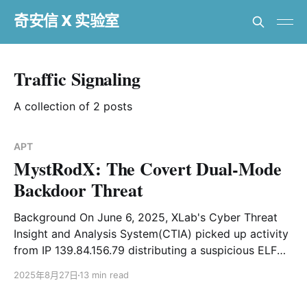
奇安信 X 实验室
Traffic Signaling
A collection of 2 posts
APT
MystRodX: The Covert Dual-Mode
Backdoor Threat
Background On June 6, 2025, XLab's Cyber Threat
Insight and Analysis System(CTIA) picked up activity
from IP 139.84.156.79 distributing a suspicious ELF
file—dst86.bin—with a low VirusTotal hit rate of only
2025年8月27日
13 min read
4/65. While conventional scanners labeled it as Mirai,
our AI