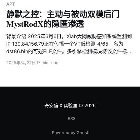
APT
静默之控：主动与被动双模后门
MystRodX的隐匿渗透
背景介绍 2025年6月6日，Xlab大网威胁感知系统监测到
IP 139.84.156.79正在传播一个VT低检测 4/65，名为
dst86.bin的可疑ELF文件。多引擎检测模块将该文件标识
为MIRAI僵尸网络，但AI研判模块却没有给出相应的结
2025年8月27日
17 min read
果。这个“异常”引起了我们的兴趣，经过分析确认它是
Dropper，最终会释放出一个全新的后门木马，和Mirai完
全无关，多家杀软将其标记为Mirai是不准确的。基于其传
僠中使用的文件名dst，释放样本中的类名cmy_，多种形
式的Xor算法，我们将它命名为MystRodX。 MystRodX
是一个由c++语言实现的典型后门木马，支持文件管理，
奇安信 X 实验室
© 2026
端口转发，反弹SHELL，sockets管理等功能。相较于一
般的后门，MystRodX在隐匿性，灵活性俩方面具有非常
RSS
鲜明的特点。其中隐匿性体现在对于不同级别敏感信息采
Powered by Ghost
用了差异化加密策略： 1. 虚拟机&调试器检测等相关敏感