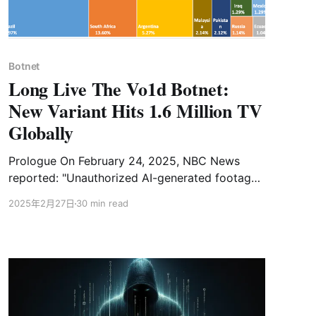
Botnet
Long Live The Vo1d Botnet:
New Variant Hits 1.6 Million TV
Globally
Prologue On February 24, 2025, NBC News
reported: "Unauthorized AI-generated footage
suddenly played on televisions at the U.S.
2025年2月27日
30 min read
Department of Housing and Urban
Development (HUD) headquarters in
Washington, D.C. The video showed President
Donald Trump bowing to kiss Elon Musk's toes,
accompanied by the bold