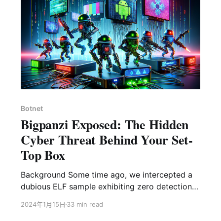
Botnet
Bigpanzi Exposed: The Hidden
Cyber Threat Behind Your Set-
Top Box
Background Some time ago, we intercepted a
dubious ELF sample exhibiting zero detection
on VirusTotal. This sample, named
2024年1月15日
33 min read
pandoraspear and employing a modified UPX