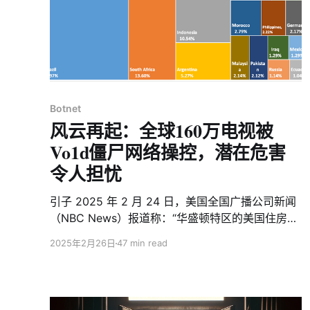
Botnet
风云再起：全球160万电视被
Vo1d僵尸网络操控，潜在危害
令人担忧
引子 2025 年 2 月 24 日，美国全国广播公司新闻
（NBC News）报道称：“华盛顿特区的美国住房与
城市发展部（HUD）总部的电视设备突然播放了一
2025年2月26日
47 min read
段未经授权的 AI 生成视频。视频画面中，唐纳德·
特朗普总统弯腰亲吻埃隆·马斯克的脚趾，并配以
LONG LIVE THE REAL KING的醒目字幕。工作人
员无法关闭只能被迫拔掉所有电视电源”。这一事件