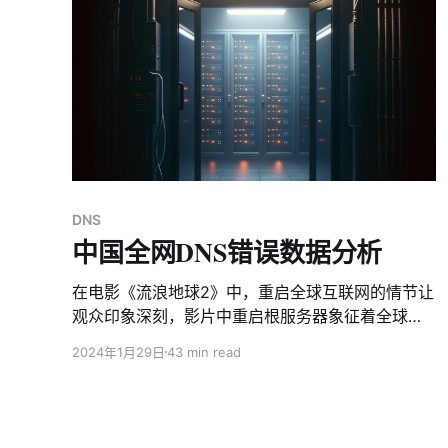
迅速引发舆论热议，公众广泛讨论。网络安全社区
亦被触动，开始重新评估电视、机顶盒等设备被黑
客攻陷后可能带来的重大风险。 "假如您正坐在沙发
上看电视，突然屏幕开始闪烁，遥控器失灵，节目
被一串乱码和诡异的指令取代。您的电视仿佛被一
股无形的力量接管，变成了一个“数字傀儡”。这不是
科幻电影，而是现实中正在发生的威胁——Vo1d僵
尸网络正悄悄控制全球数百万台Android电视设
备。" ----By奇安信XLab 背景介绍 2024年11月28
DNS
日，XLab大网威胁感知系统监测到IP地址
中国全网DNS错误数据分析
38.46.218.36正在传播一个VT
在电影《流浪地球2》中，重启全球互联网的情节让
观众印象深刻，影片中重启根服务器象征着全球
DNS（Domain Name System）解析服务的重新启
2024年1月29日
43 min read
动。在现实世界中，DNS不仅承担着将域名转换为
IP地址的常规解析任务，还经常接收到众多无效查
询：不存在的域名，即NXDOMAIN（Non-Existent
Domain）。大量无效查询会影响用户上网体验，增