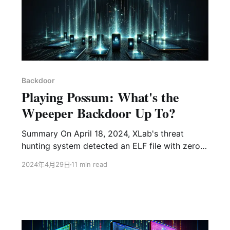
能力外，还集成了代理转发、反向 Shell 和文件管
理等功能。从整体架构来看，其功能设计并不复
杂，但其中仍有一些值得关注的亮点：例如，该样
本采用了简单而有效的栈异或（Stack XOR）操作
对敏感数据进行加密；同时利用 DNS over
TLS（DoT）协议封装 DNS 请求，以规避传统安全
Backdoor
检测。此外，其 C2 身份认证采用基于椭圆曲线的
Playing Possum: What's the
数字签名保护机制，Bot 端会在验签通过后才接受
Wpeeper Backdoor Up To?
通信指令。近期更引入EtherHiding技术以区块链域
名对抗处置，
Summary On April 18, 2024, XLab's threat
hunting system detected an ELF file with zero
detections on VirusTotal being distributed
2024年4月29日
11 min read
through two different domains. One of the
domains was marked as malicious by three
security firms, while the other was recently
registered and had no detections, drawing our