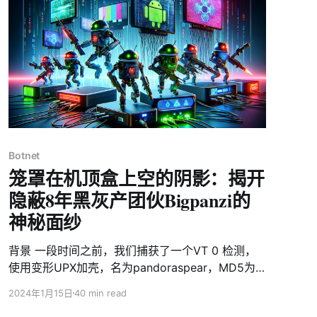
型后门木马，支持收集设备敏感信息，文件&目录管
理，上传&下载，执行命令等诸多功能。Wpeeper
最大的亮点在于网络层面，以下3点体现了其作者的
用心程度： 1. 依托被黑的WORD PRESS站点构建多
层级的C2架构，隐藏真正的C2 2. 使用Session字
段区分请求，HTTPS协议保护网络流量 3. C2下发
的指令使用AES加密并带有椭圆曲线签名，防止被
接管 Wpeeper来源于“二次打包”的UPtodown
Store应用，攻击者向正常的APK中植入了一小段代
码用于下载执行恶意的ELF。由于新增的代码量很
Botnet
笼罩在机顶盒上空的阴影：揭开
少，被修改的APK目前在VT上也是0检测。UPtod
隐蔽8年黑灰产团伙Bigpanzi的
神秘面纱
背景 一段时间之前，我们捕获了一个VT 0 检测，
使用变形UPX加壳，名为pandoraspear，MD5为
9a1a6d484297a4e5d6249253f216ed69的可疑
2024年1月15日
40 min read
ELF样本。在分析过程中，我们发现它硬编码了9个