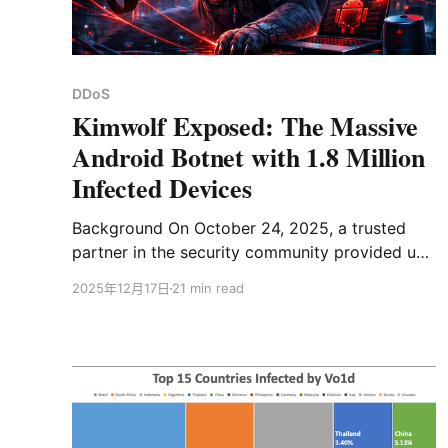
DDoS
Kimwolf Exposed: The Massive
Android Botnet with 1.8 Million
Infected Devices
Background On October 24, 2025, a trusted
partner in the security community provided us
with a brand-new botnet sample. The most
2025年12月17日
21 min read
distinctive feature of this sample was its C2
domain,
14emeliaterracewestroxburyma02132[.]su,
which at the time ranked 2nd in the Cloudflare
Domain Rankings. A week later, it even
surpassed Google