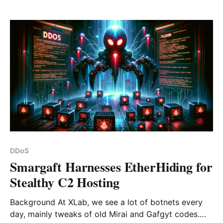
过分析，我们确认此ELF是一个针对Android系统的恶意软
件，基于它使用被黑的WORD PRESS站点做为中转C2，
我们将其命名为Wpeeper。 Wpeeper是一个针对Android
系统的典型后门木马，支持收集设备敏感信息，文件&目
录管理，上传&下载，执行命令等诸多功能。Wpeeper最
大的亮点在于网络层面，以下3点体现了其作者的用心程
度： 1. 依托被黑的WORD PRESS站点构建多层级的C2架
构，隐藏真正的C2 2. 使用Session字段区分请求，
HTTPS协议保护网络流量 3. C2下发的指令使用AES加密
并带有椭圆曲线签名，防止被接管 Wpeeper来源于“二次
打包”的UPtodown Store应用，攻击者向正常的APK中植
入了一小段代码用于下载执行恶意的ELF。由于新增的代
DDoS
码量很少，被修改的APK目前在VT上也是0检测。UPtod
Smargaft Harnesses EtherHiding for
Stealthy C2 Hosting
Background At XLab, we see a lot of botnets every
day, mainly tweaks of old Mirai and Gafgyt codes.