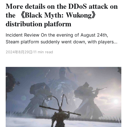
More details on the DDoS attack on
站，公交系统，甚至监狱访客系统等公众服
the 《Black Myth: Wukong》
distribution platform
Incident Review On the evening of August 24th,
Steam platform suddenly went down, with players
around the world reporting that they were unable to
2024年8月29日
11 min read
log in. Many players speculate that the crash is
caused by too many people online in Black Myth:
Wukong. However, according to the announcement
of Perfect