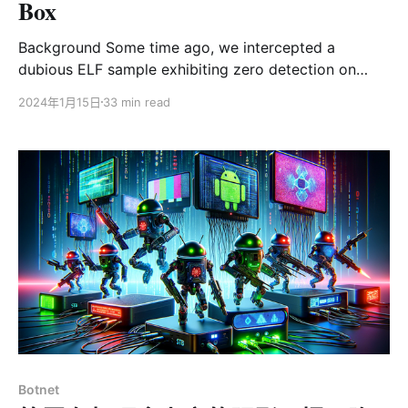
Box
Background Some time ago, we intercepted a
dubious ELF sample exhibiting zero detection on
VirusTotal. This sample, named pandoraspear and
2024年1月15日
33 min read
employing a modified UPX shell, has an MD5
signature of 9a1a6d484297a4e5d6249253f216ed69.
Our analysis revealed that it hardcoded nine C2
domain names, two of which had lapsed beyond their
expiration protection
Botnet