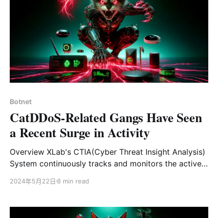
名为Kiteshield的壳。最终，我们发现这些样本都是已知
的威胁，分别隶属于APT组织Winnti、黑产团伙暗蚊，以
及某不知名的脚本小子。 尽管我们未能从这批样本中发现
新的威胁，但低检测率本身也是一种重要的发现。显然，
不同级别的黑灰产组织都开始使用Kiteshield来实现免
杀，而目前安全厂商对这种壳还缺乏足够的认知。随着一
年一度的大型网络演练临近，我们不排除攻击方使用
Kiteshield的可能性。因此，我们认为有必要编写本文，
向社区分享我们的发现，以促进杀软引擎对Kiteshield壳
Botnet
的处理能力。 Kiteshield Packer介绍 简单来说，
CatDDoS-Related Gangs Have Seen
Kiteshield是一个针对x86-64 ELF二进制
a Recent Surge in Activity
Overview XLab's CTIA(Cyber Threat Insight Analysis)
System continuously tracks and monitors the active
mainstream DDoS botnets. Recently, our system has
2024年5月22日
8 min read
observed that CatDDoS-related gangs remain active
and have exploited over 80 vulnerabilities over the
last three months. Additionally, the maximum number