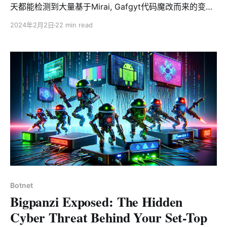
天都能检测到大量基于Mirai, Gafgyt代码魔改而来的变体
的僵尸网络。这些变体已经司空见惯，无法引起我们的兴
2024年2月2日
22 min read
趣。然而，今天的主角是一个异类，虽然它复用了一些
Gafgyt的攻击向量，但很明显程序的逻辑结构是重新设计
的。除此之外其作者还有一些让人眼前一亮的创新，比如
利用币安智能链（Binance Smart Chain）的合约托管命
令和控制中心（C2），比如通过病毒式感染Shell脚本实
现持久化等。我们在进行逆向分析时，发现一些杀毒软件
将这个僵尸网络的ARM样本标记为Mirai，这是不准确的。
基于这个僵尸网络使用智能合约以及Gafgyt的攻击向量，
我们将它命名为Smargaft，它的主要功能是DDoS攻击，
执行系统命令，提供socks5代理服务等。 Smargaft最大
的亮点是使用智能合约托管C2，这种技术于2023年10月
被首次披露，业内称之为EtherHiding，它充分利用区块
链的公开性和不可篡改性，"链上”的C2无法被移除，是一
Botnet
种相当高级且少见的Bullet-Proof Hosting技法。这是我
Bigpanzi Exposed: The Hidden
们在僵尸网络
Cyber Threat Behind Your Set-Top