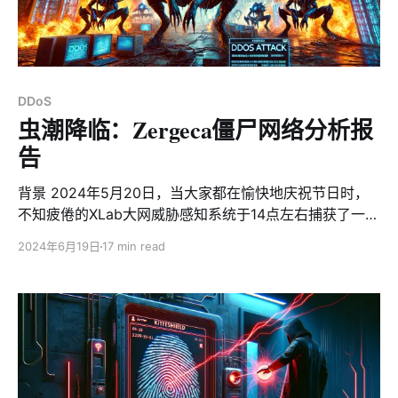
DDoS
虫潮降临：Zergeca僵尸网络分析报
告
背景 2024年5月20日，当大家都在愉快地庆祝节日时，
不知疲倦的XLab大网威胁感知系统于14点左右捕获了一个
可疑的ELF文件，路径为/usr/bin/geomi。该文件使用变
2024年6月19日
17 min read
形的UPX加壳，幻数为0x30219101，从俄罗斯上传到
VirusTotal，未被任何杀软引擎检测出恶意行为。当晚22
点，另一个使用相同UPX幻数的geomi文件从德国上传到
VT。可疑的文件路径的，变形的UPX壳，以及多国上传的
情况引起了我们的关注。经过分析，我们确认这是一个使
用Golang实现的僵尸网络。由于其C2使用了“ootheca”字
符串，让人联想到星际争霸中的铺天盖地的虫族，我们将