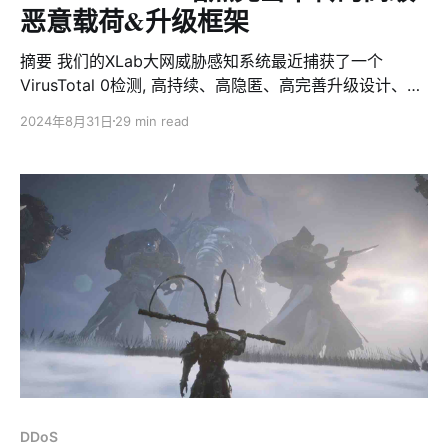
恶意载荷&升级框架
摘要 我们的XLab大网威胁感知系统最近捕获了一个
VirusTotal 0检测, 高持续、高隐匿、高完善升级设计、并
利用高性能稳定在线设备作为其基础设施的恶意载荷投递
2024年8月31日
29 min read
&升级框架系统。 从我们的数据来看，这个我们命名为
DarkCracks的恶意程序设计精良，背后的攻击者绝非普
通的脚本小子。虽然我们对他的载荷投递&升级框架体系
已经掌握，但由于高隐匿性，它的Launcher组件我们截止
目前尚无显著视野。 不过在8月26日，我们看到在该项目
的开发文件中新增一个受密码保护的名字resume的PDF文
件，随后该文件被重命名为韩文김영미 이력서 (Kim
Young-mi's resume)，考虑到这是一个较为常见的韩文名
字，我们高度怀疑这个组件的一部分功能是针对韩语用户
群体的社工活动。 DarkCracks利用被黑的GLPI,
WORDPRESS站点充当Downloader & C2，收集被入侵设
备敏感信息，维持被入侵设备的长期访问权限，并利用这
些设备作为中间节点控制其他设备或投递恶意载荷以隐匿
DDoS
攻击者痕迹。我们视野范围内的分布在不同国家的学校网