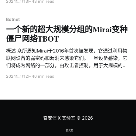
cpcdn.sh等下载脚本，这些脚本直接或间接的扩展了我们
2024年1月3日
13 min read
controlled by attackers for large-scale distributed
的视野。从直接的层面来说，这些脚本直接提供了该黑产
denial-of-service attacks. Mirai botnets usually
团伙额外的implants，如pcdn，ptcrack，p2p_peer等；
classify bots into different groups
Botnet
从间接的层面来说，我们发现这些脚
一个新的超大规模分组的Mirai变种
僵尸网络TBOT
概述 众所周知Mirai于2016年首次被发现，它通过利用物
联网设备的弱密码和漏洞来感染它们。一旦设备感染，它
们将成为网络的一部分，由攻击者控制，用于大规模的分
布式拒绝服务攻击。Mirai僵尸网络通常根据感染方式或者
2024年1月2日
16 min read
被感染设备不同将Bot分为不同的组，以便攻击者更有效
地管理和控制庞大的僵尸网络。近期我们注意到一个Mirai
僵尸网络居然拥有100多个Bot分组，这引起了我们极大的
兴趣。根据该僵尸网络进行Telnet扫描时会执
行/bin/busybox hostname TBOT这一命令的特点，我们
姑且将其命名为Mirai.TBOT。Mirai.TBOT僵尸网络有以下
奇安信 X 实验室
© 2026
几个特点： * 超多Bot分组（100+ Bot分组），意味着感
染方式比较多 * 具备0day利用能力 * C2使用OpenNIC自
RSS