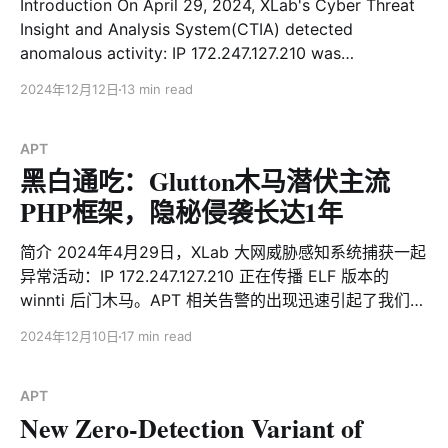
Introduction On April 29, 2024, XLab's Cyber Threat
Insight and Analysis System(CTIA) detected
anomalous activity: IP 172.247.127.210 was
distributing an ELF-based Winnti backdoor. Further
2024年12月12日
13 min read
investigation revealed the same IP had, on December
20, 2023, distributed a zero-detection malicious PHP
file, init_task.txt, providing
APT
黑白通吃：Glutton木马潜伏主流
PHP框架，隐秘侵袭长达1年
简介 2024年4月29日，XLab 大网威胁感知系统捕获一起
异常活动：IP 172.247.127.210 正在传播 ELF 版本的
winnti 后门木马。APT 相关告警的出现迅速引起了我们的
注意。进一步溯源发现，该 IP 曾于2023年12月20日传播
2024年12月10日
17 min read
一个VirusTotal 0检测的恶意PHP文件init_task.txt ，这一
线索为我们后续的调查提供了重要切入点。 以 init_task
为线索，我们进一步发现了一系列关联的恶意 PHP
APT
New Zero-Detection Variant of
payload，包括 task_loader、init_task_win32、
client_loader、client_task、fetch_task、l0ader_shell