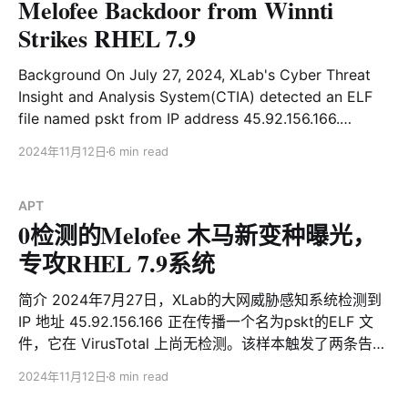
Melofee Backdoor from Winnti
等。这些 payload 的设计灵活，既可以单独运行，
Strikes RHEL 7.9
Background On July 27, 2024, XLab's Cyber Threat
Insight and Analysis System(CTIA) detected an ELF
file named pskt from IP address 45.92.156.166.
Currently undetected on VirusTotal, the file triggered
2024年11月12日
6 min read
two alerts: an Overlay section and a communication
domain mimicking Microsoft. Our analysis identified it
APT
0检测的Melofee 木马新变种曝光，
专攻RHEL 7.9系统
简介 2024年7月27日，XLab的大网威胁感知系统检测到
IP 地址 45.92.156.166 正在传播一个名为pskt的ELF 文
件，它在 VirusTotal 上尚无检测。该样本触发了两条告
警：文件存在 Overlay 区段，且通信域名疑似模仿微软。
2024年11月12日
8 min read
经过分析，我们确认这是一个专门针对 Red Hat