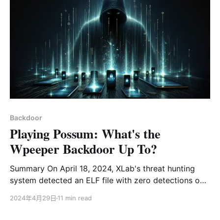
最近3个月使用了大量的已知漏洞传播样本，总数达80多
个。具体漏洞如下： 这些漏洞影响的厂商设备如下：
vendor Name product Name A-MTK Camera Apache
ActiveMQ Apache Log4j Apache Rocketmq Avtech
Camera Barni Master Ip Camera01 Firmware Billion
5200W-T Firmware Cacti Cacti Cambiumnetworks
Cnpilot R190V Firmware Cisco Linksys Firmware
Ctekproducts Sk
Backdoor
Playing Possum: What's the
Wpeeper Backdoor Up To?
Summary On April 18, 2024, XLab's threat hunting
system detected an ELF file with zero detections on
VirusTotal being distributed through two different
2024年4月29日
11 min read
domains. One of the domains was marked as
malicious by three security firms, while the other was