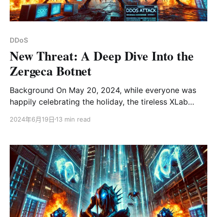
是，除了Steam自身的服务器外，国内完美世界代理的
Steam服务器也被列为攻击目标。总计，有107个服务器IP
遭到了攻击。 攻击行动主要分为四个波次，攻击者似乎有
DDoS
意选择在各个时区的游戏玩家在线高峰时段发起攻击，以
New Threat: A Deep Dive Into the
实现最大的破坏效果。 从攻击的时间选择、
Zergeca Botnet
Background On May 20, 2024, while everyone was
happily celebrating the holiday, the tireless XLab
CTIA(Cyber Threat Insight Analysis) system captured
2024年6月19日
13 min read
a suspicious ELF file around 2 PM, located at
/usr/bin/geomi. This file was packed with a modified
UPX, had a magic number of 0x30219101, and was