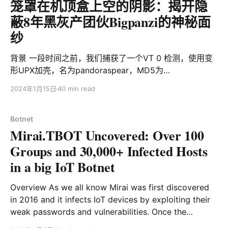
笼罩在机顶盒上空的阴影：揭开隐
蔽8年黑灰产团伙Bigpanzi的神秘面
纱
背景 一段时间之前，我们捕获了一个VT 0 检测，使用变
形UPX加壳，名为pandoraspear，MD5为
9a1a6d484297a4e5d6249253f216ed69的可疑ELF样
2024年1月15日
40 min read
本。在分析过程中，我们发现它硬编码了9个C2域名，其
中有2个域名过期的保护期已过，于是我们注册了这2个域
名用以度量botnet的规模。在我们能观测的时间内bot的
Botnet
Mirai.TBOT Uncovered: Over 100
巅峰日活为17万左右，绝大部分位于巴西。 当这个团伙发
现我们注册了他的域名之后，通过DDoS攻击我们注册的
Groups and 30,000+ Infected Hosts
域名迫使域名下线以及修改被侵入设备hosts（通过修改
in a big IoT Botnet
机器hosts文件将特定域名指向特定IP，从而绕过DNS解
析获得CC域名IP地址）等方式与我们展开了对抗，使得我
Overview As we all know Mirai was first discovered
们失去了大部分视野。 很快我们完成了对样本的逆向分
in 2016 and it infects IoT devices by exploiting their
析，并实现了针对该僵尸网络的攻击指令跟踪。依托于指
weak passwords and vulnerabilities. Once the
令跟踪，我们捕获了该僵尸网络的a.sh，pd.sh，
devices are infected, they become part of a botnet