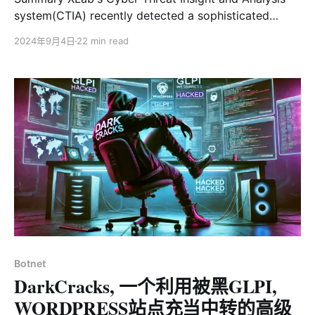
system(CTIA) recently detected a sophisticated
malicious payload delivery and upgrade framework,
2024年9月4日
22 min read
which we have named DarkCracks. This framework is
characterized by its zero detection rate on
VirusTotal, high persistence, stealth, and a well-
designed upgrade mechanism, leveraging high-
performance, stable online infrastructure
Botnet
DarkCracks, 一个利用被黑GLPI,
WORDPRESS站点充当中转的高级