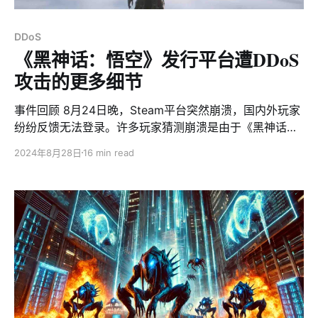
DDoS
《黑神话：悟空》发行平台遭DDoS
攻击的更多细节
事件回顾 8月24日晚，Steam平台突然崩溃，国内外玩家
纷纷反馈无法登录。许多玩家猜测崩溃是由于《黑神话：
悟空》在线人数过多导致。然而，根据完美世界竞技平台
2024年8月28日
16 min read
的公告，此次Steam崩溃实际上是因为遭受了大规模
DDoS攻击。 完美世界公告 Downdetector用户报告的
Steam 中断情况 关于此次事件XLab的观察 XLAB大网威
胁感知系统对最近的DDoS攻击事件进行了深入观察。我
们注意到，此次攻击涉及了近60个僵尸网络主控节点，这
一规模远超过常规僵尸网络的控制范围。这些主控节点协
同指挥了大量被感染的bots，以波次方式发起了攻击。 攻
击的目标包括Steam在全球13个地区的服务器IP，包括中
国、美国、新加坡、瑞典、德国、奥地利、西班牙、英
国、日本、韩国、澳大利亚、智利和荷兰。值得注意的