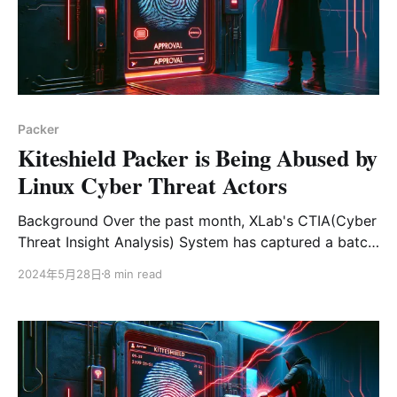
其命名为Zergeca。 从功能上来说，Zergeca不仅是一个
典型的DDoS僵尸网络，除了支持六种不同的攻击方法
外，还具备代理、扫描、自升级、持久化、文件传输、反
向shell和收集设备敏感信息等功能。从网络通信来看，
Zergeca也具有以下独特之处： 1. 支持多种DNS解析方
式，优先使用DOH进行C2解析 2. 使用不常见的Smux库
Packer
实现C2通信协议，并通过xor进行加密 在对Zergeca的基
Kiteshield Packer is Being Abused by
础设
Linux Cyber Threat Actors
Background Over the past month, XLab's CTIA(Cyber
Threat Insight Analysis) System has captured a batch
of suspicious ELF files with low detection rates on VT
2024年5月28日
8 min read
and very similar characteristics. Eager to delve into
this, we commenced reverse engineering, facing a
series of anti-debugging techniques, string
obfuscation, XOR