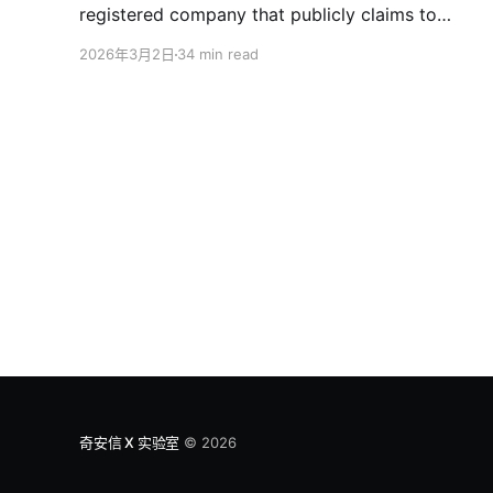
registered company that publicly claims to
provide CDN services. In reality, it has long
2026年3月2日
34 min read
operated as a key infrastructure provider for
Southeast Asia’s cybercriminal ecosystem,
offering one-stop services for large-scale “pig-
butchering” scam operations. It has been
formally
奇安信 X 实验室
© 2026