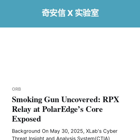
奇安信 X 实验室
ORB
Smoking Gun Uncovered: RPX
Relay at PolarEdge’s Core
Exposed
Background On May 30, 2025, XLab's Cyber
Threat Insight and Analysis System(CTIA)