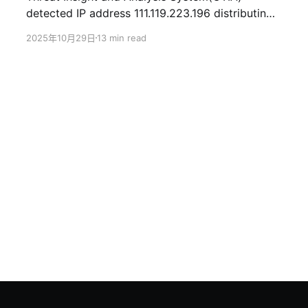
detected IP address 111.119.223.196 distributing
an ELF file named "w". The AI detection module
2025年10月29日
13 min read
flagged the file as PolarEdge-related, yet it
returned zero positive hits on VirusTotal—
sparking speculation that