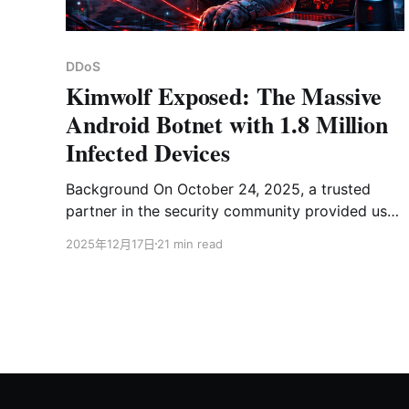
DDoS
Kimwolf Exposed: The Massive
Android Botnet with 1.8 Million
Infected Devices
Background On October 24, 2025, a trusted
partner in the security community provided us
with a brand-new botnet sample. The most
2025年12月17日
21 min read
distinctive feature of this sample was its C2
domain,
14emeliaterracewestroxburyma02132[.]su, which
at the time ranked 2nd in the Cloudflare Domain
Rankings. A week later, it even surpassed
Google