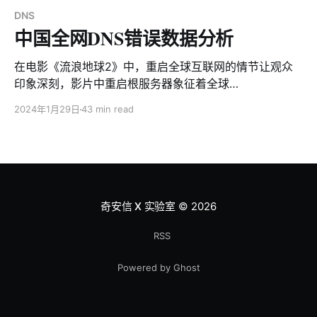
DNS
中国全网DNS错误数据分析
在电影《流浪地球2》中，重启全球互联网的情节让观众
印象深刻，影片中重启根服务器象征着全球
DNS（Domain Name System）解析服务的重新启动。
2024年1月29日
43 min read
在现实世界中，DNS不仅承担着将域名转换为IP地址的常
规解析任务，还经常接收到众多无效查询：不存在的域
名，即NXDOMAIN（Non-Existent Domain）。大量无
效查询会影响用户上网体验，增加网络运营商负担，甚至
某些情况下还会危及到各级DNS解析器的稳定性。 作为中
国主要的DNS基础设施服务提供商之一，奇安信运营着国
奇安信 X 实验室
© 2026
内规模最大的公共DNS解析系统和最大的公开的
PassiveDNS系统。这赋予了我们广阔且清晰的视角，能
RSS
够从全国范围内观测DNS运行状况，对DNS运作过程进行
Powered by Ghost
充分的分析和解读。本文依托奇安信公共DNS海量的递归
解析数据，从DNS解析数据中一个关键指标——
NXDOMAIN数据入手，从中国视角出发对其进行全面分