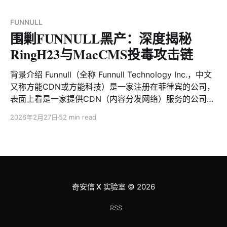
cybercriminal ecosystem, offering one-stop services
for large-scale “pig-butchering” scam operations. It
FUNNULL
围剿FUNNULL黑产：深度揭秘
has been formally
RingH23与MacCMS投毒攻击链
背景介绍 Funnull（全称 Funnull Technology Inc.，中文
又称方能CDN或方能科技）是一家注册在菲律宾的公司，
表面上看是一家提供CDN（内容分发网络）服务的公司，
但实际上它是东南亚网络黑产链条中非常重要的基础设施
2026年2月27日
52 min read
提供商，专为“杀猪盘”网络诈骗提供一站式服务，被美国
政府明确定性为重大网络犯罪支持者，在中国黑灰产圈内
也长期被视为“诈骗专用云”。2025年5月29日美国财政部
外国资产控制办公室（OFAC）正式宣布对Funnull黑产团
伙进行制裁，之后 Funnull 的公开运营基本陷于停滞。然
而网络黑产链条的往往有极强的韧性，Funnull这样的老牌
奇安信 X 实验室
© 2026
专业团队更是如此，“被打击、潜伏、再度回归”几乎成为
其生存常态，我们的最新研究表明Funnull已换皮复活。
RSS
时间回到2025年7月9日，Xlab大网威胁感知系统监测到