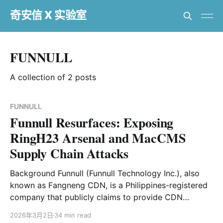
奇安信 X 实验室
FUNNULL
A collection of 2 posts
FUNNULL
Funnull Resurfaces: Exposing
RingH23 Arsenal and MacCMS
Supply Chain Attacks
Background Funnull (Funnull Technology Inc.), also
known as Fangneng CDN, is a Philippines-registered
company that publicly claims to provide CDN
services. In reality, it has long operated as a key
2026年3月2日
34 min read
infrastructure provider for Southeast Asia’s