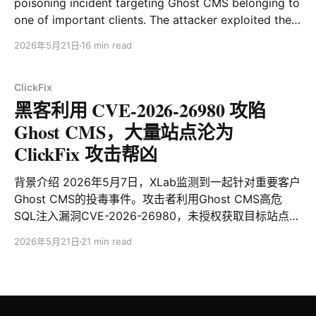
poisoning incident targeting Ghost CMS belonging to
one of important clients. The attacker exploited the
high-risk SQL injection vulnerability CVE-2026-
2026年5月21日
16 min read
26980 in Ghost CMS to obtain the target site's
Admin API Key without authorization, and then used
the Ghost Admin API
ClickFix
黑客利用 CVE-2026-26980 攻陷
Ghost CMS，大量站点沦为
ClickFix 攻击帮凶
背景介绍 2026年5月7日，XLab监测到一起针对重要客户
Ghost CMS的投毒事件。攻击者利用Ghost CMS高危
SQL注入漏洞CVE-2026-26980，未授权获取目标站点的
Admin API Key，进而通过Ghost Admin API批量篡改文
2026年5月21日
21 min read
章，在页面底部植入恶意JavaScript Loader，用于辅助
FakeCaptcha攻击——即通过伪造Cloudflare人机验证页
面，诱导用户在本地执行恶意命令。 深入调查分析后，我
们确定这并非是针对客户的定向入侵，而是隶属于在野攻